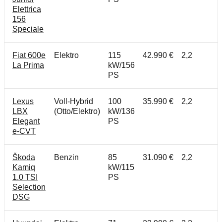
Elettrica
156
Speciale
Fiat 600e
Elektro
115
42.990 €
2,2
La Prima
kW/156
PS
Lexus
Voll-Hybrid
100
35.990 €
2,2
LBX
(Otto/Elektro)
kW/136
Elegant
PS
e-CVT
Škoda
Benzin
85
31.090 €
2,2
Kamiq
kW/115
1.0 TSI
PS
Selection
DSG