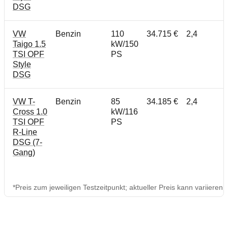
DSG
VW
Benzin
110
34.715 €
2,4
Taigo 1.5
kW/150
TSI OPF
PS
Style
DSG
VW T-
Benzin
85
34.185 €
2,4
Cross 1.0
kW/116
TSI OPF
PS
R-Line
DSG (7-
Gang)
*Preis zum jeweiligen Testzeitpunkt; aktueller Preis kann variieren