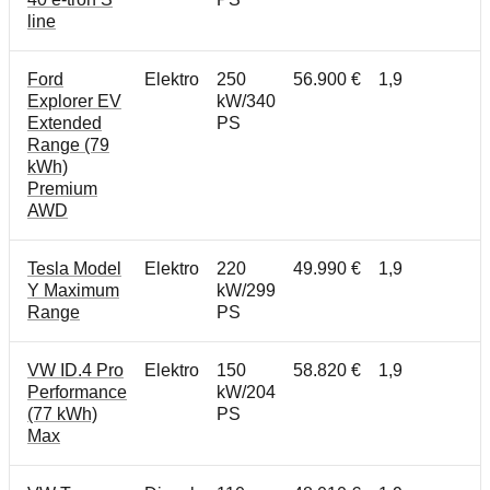
line
Ford
Elektro
250
56.900 €
1,9
Explorer EV
kW/340
Extended
PS
Range (79
kWh)
Premium
AWD
Tesla Model
Elektro
220
49.990 €
1,9
Y Maximum
kW/299
Range
PS
VW ID.4 Pro
Elektro
150
58.820 €
1,9
Performance
kW/204
(77 kWh)
PS
Max