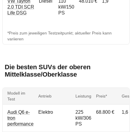
VW Tayron
Diesel
110
48.010 €
1,9
2.0 TDI SCR
kW/150
Life DSG
PS
*Preis zum jeweiligen Testzeitpunkt; aktueller Preis kann
variieren
Die besten SUVs der oberen
Mittelklasse/Oberklasse
Modell im
Antrieb
Leistung
Preis*
Gesa
Test
Audi Q6 e-
Elektro
225
68.800 €
1,6
tron
kW/306
performance
PS