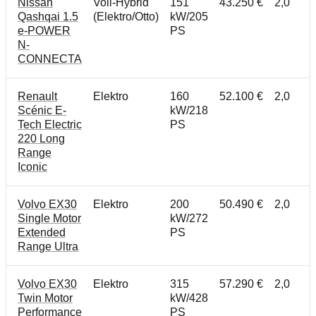
Nissan
Voll-Hybrid
151
43.250 €
2,0
Qashqai 1.5
(Elektro/Otto)
kW/205
e-POWER
PS
N-
CONNECTA
Renault
Elektro
160
52.100 €
2,0
Scénic E-
kW/218
Tech Electric
PS
220 Long
Range
Iconic
Volvo EX30
Elektro
200
50.490 €
2,0
Single Motor
kW/272
Extended
PS
Range Ultra
Volvo EX30
Elektro
315
57.290 €
2,0
Twin Motor
kW/428
Performance
PS