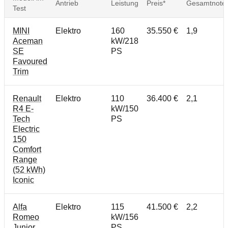
Antrieb
Leistung
Preis*
Gesamtnote
Test
MINI
Elektro
160
35.550 €
1,9
Aceman
kW/218
SE
PS
Favoured
Trim
Renault
Elektro
110
36.400 €
2,1
R4 E-
kW/150
Tech
PS
Electric
150
Comfort
Range
(52 kWh)
Iconic
Alfa
Elektro
115
41.500 €
2,2
Romeo
kW/156
Junior
PS