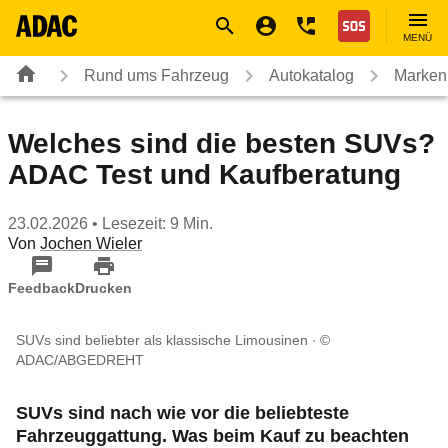
Navigation
Suche
Seiteninhalt
Fußzeile
Nothilfe
MENÜ
Rund ums Fahrzeug
Autokatalog
Marken
Welches sind die besten SUVs?
ADAC Test und Kaufberatung
23.02.2026
• Lesezeit: 9 Min.
Von
Jochen Wieler
Feedback
Drucken
SUVs sind beliebter als klassische Limousinen
©
ADAC/ABGEDREHT
SUVs sind nach wie vor die beliebteste
Fahrzeuggattung. Was beim Kauf zu beachten