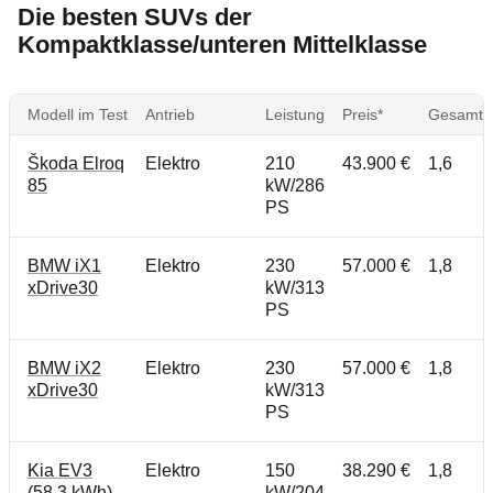
Die besten SUVs der
Kompaktklasse/unteren Mittelklasse
Modell im Test
Antrieb
Leistung
Preis*
Gesamtn
Škoda Elroq
Elektro
210
43.900 €
1,6
85
kW/286
PS
BMW iX1
Elektro
230
57.000 €
1,8
xDrive30
kW/313
PS
BMW iX2
Elektro
230
57.000 €
1,8
xDrive30
kW/313
PS
Kia EV3
Elektro
150
38.290 €
1,8
(58,3 kWh)
kW/204