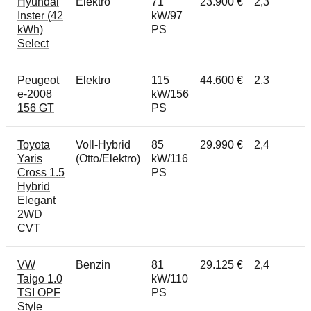
Hyundai
Elektro
71
23.900 €
2,3
Inster (42
kW/97
kWh)
PS
Select
Peugeot
Elektro
115
44.600 €
2,3
e-2008
kW/156
156 GT
PS
Toyota
Voll-Hybrid
85
29.990 €
2,4
Yaris
(Otto/Elektro)
kW/116
Cross 1.5
PS
Hybrid
Elegant
2WD
CVT
VW
Benzin
81
29.125 €
2,4
Taigo 1.0
kW/110
TSI OPF
PS
Style