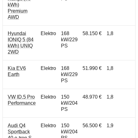
kWh)
Premium
AWD
Hyundai
Elektro
168
58.150 €
1,8
IONIQ 5 (84
kW/229
kWh) UNIQ
PS
2WD
Kia EV6
Elektro
168
51.990 €
1,8
Earth
kW/229
PS
VW ID.5 Pro
Elektro
150
48.970 €
1,8
Performance
kW/204
PS
Audi Q4
Elektro
150
56.500 €
1,9
Sportback
kW/204
40 e-tron S
PS