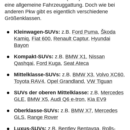
eine allgemeine Fahrzeuggattung. Doch wie bei
anderen Pkw gibt es eigentlich verschiedene
Größenklassen.
Kleinwagen-SUVs:
z.B.
Ford Puma
,
Škoda
Kamiq
,
Fiat 600
,
Renault Captur
,
Hyundai
Bayon
Kompakt-SUVs:
z.B.
BMW X1
,
Nissan
Qashqai
,
Ford Kuga
,
Seat Ateca
Mittelklasse-SUVs:
z.B.
BMW X3
,
Volvo XC60
,
Toyota RAV4
,
Opel Grandland
,
VW Tiguan
SUVs der oberen Mittelklasse:
z.B.
Mercedes
GLE
,
BMW X5
,
Audi Q6 e-tron
,
Kia EV9
Oberklasse-SUVs:
z.B.
BMW X7
,
Mercedes
GLS
,
Range Rover
Luxus-SUVs:
z.B.
Bentley Bentayga
,
Rolls-