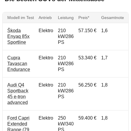
Modell im Test
Antrieb
Leistung
Preis*
Gesamtnote
Škoda
Elektro
210
57.150 €
1,6
Enyaq 85x
kW/286
Sportline
PS
Cupra
Elektro
210
53.340 €
1,7
Tavascan
kW/286
Endurance
PS
Audi Q4
Elektro
210
56.250 €
1,8
Sportback
kW/286
45 e-tron
PS
advanced
Ford Capri
Elektro
250
59.400 €
1,8
Extended
kW/340
Range (79
PS