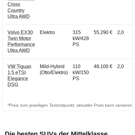
Cross
Country
Ultra AWD
Volvo EX30
Elektro
315
55.290 €
2,0
Twin Motor
kW/428
Performance
PS
Ultra AWD
VW Tiguan
Mild-Hybrid
110
48.100 €
2,0
1.5 eTSI
(Otto/Elektro)
kW/150
Elegance
PS
DSG
*Preis zum jeweiligen Testzeitpunkt; aktueller Preis kann variieren
Die besten SUVs der Mittelklasse