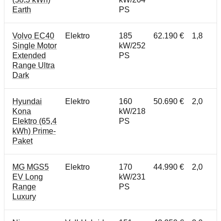
Earth
PS
Volvo EC40
Elektro
185
62.190 €
1,8
Single Motor
kW/252
Extended
PS
Range Ultra
Dark
Hyundai
Elektro
160
50.690 €
2,0
Kona
kW/218
Elektro (65,4
PS
kWh) Prime-
Paket
MG MGS5
Elektro
170
44.990 €
2,0
EV Long
kW/231
Range
PS
Luxury