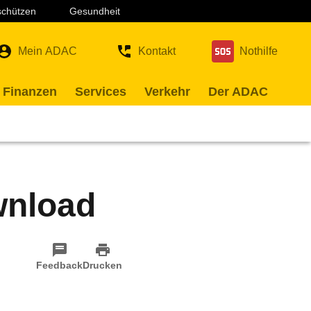
 schützen
Gesundheit
Mein ADAC
Kontakt
Nothilfe
 Finanzen
Services
Verkehr
Der ADAC
wnload
Feedback
Drucken