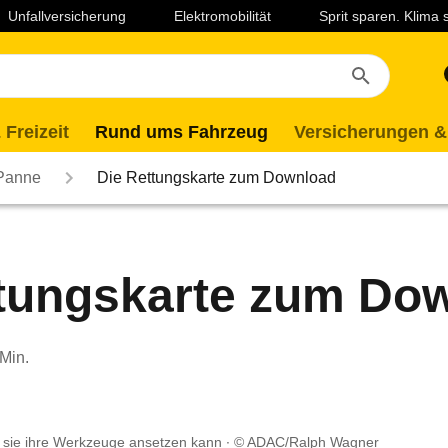
Unfallversicherung
Elektromobilität
Sprit sparen. Klima
 Freizeit
Rund ums Fahrzeug
Versicherungen &
 Panne
Die Rettungskarte zum Download
ttungskarte zum Do
 Min.
 sie ihre Werkzeuge ansetzen kann
© ADAC/Ralph Wagner