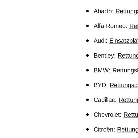
Abarth:
Rettung
Alfa Romeo:
Ret
Audi:
Einsatzblä
Bentley:
Rettun
BMW:
Rettungs
BYD:
Rettungsd
Cadillac:
Rettun
Chevrolet:
Rett
Citroën:
Rettung