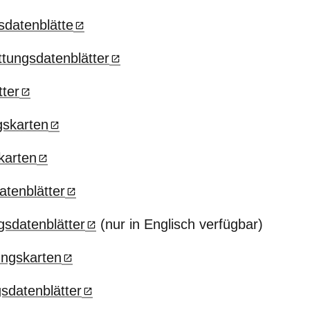
sdatenblätte
tungsdatenblätter
tter
gskarten
karten
atenblätter
gsdatenblätter
(nur in Englisch verfügbar)
ungskarten
sdatenblätter