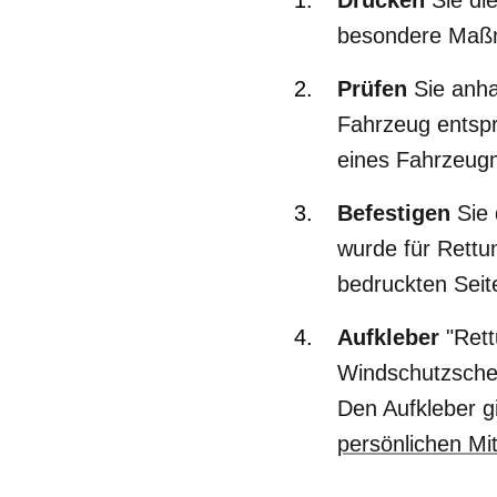
Drucken
Sie di
besondere Maßn
Prüfen
Sie anha
Fahrzeug entspr
eines Fahrzeugm
Befestigen
Sie 
wurde für Rettun
bedruckten Seite
Aufkleber
"Rett
Windschutzschei
Den Aufkleber g
persönlichen Mi