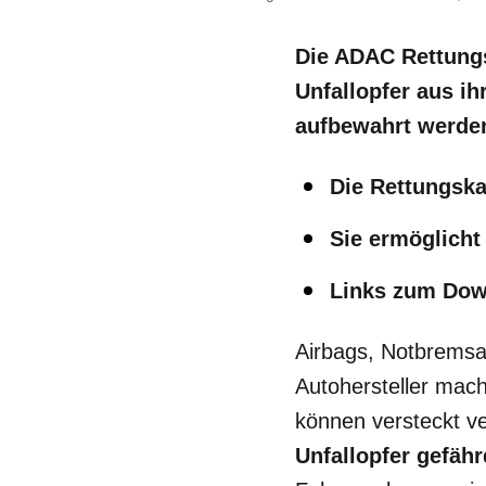
Die ADAC Rettungs
Unfallopfer aus i
aufbewahrt werden
Die Rettungska
Sie ermöglicht
Links zum Down
Airbags, Notbremsas
Autohersteller mac
können versteckt v
Unfallopfer gefäh