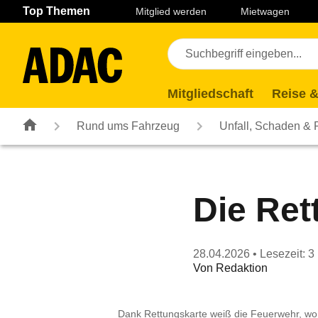
Navigation
Suche
Seiteninhalt
Fußzeile
Top Themen
Mitglied werden
Mietwagen
Mitgliedschaft
Reise &
Rund ums Fahrzeug
Unfall, Schaden &
Die Re
28.04.2026
• Lesezeit: 3
Von
Redaktion
Dank Rettungskarte weiß die Feuerwehr, wo