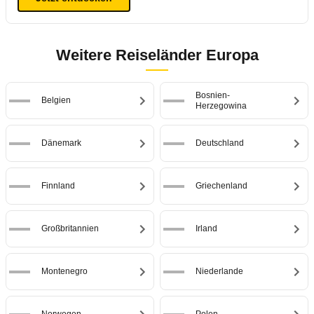
Weitere Reiseländer Europa
Bosnien-
Belgien
Herzegowina
Dänemark
Deutschland
Finnland
Griechenland
Großbritannien
Irland
Montenegro
Niederlande