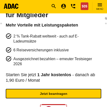
Navigation
Suche
Seiteninhalt
Fußzeile
ADAC Kreditkarte - exklusiv
Nothilfe
MENÜ
für Mitglieder
Produkte
Finanzdienstleistungen
Kreditk
Mehr Vorteile mit Leistungspaketen
2 % Tank-Rabatt weltweit - auch auf E-
Ladeumsätze
6 Reiseversicherungen inklusive
Ausgezeichnet bezahlen – erneuter Testsieger
2026
Starten Sie jetzt
1 Jahr kostenlos
- danach ab
1,90 Euro / Monat
Jetzt beantragen