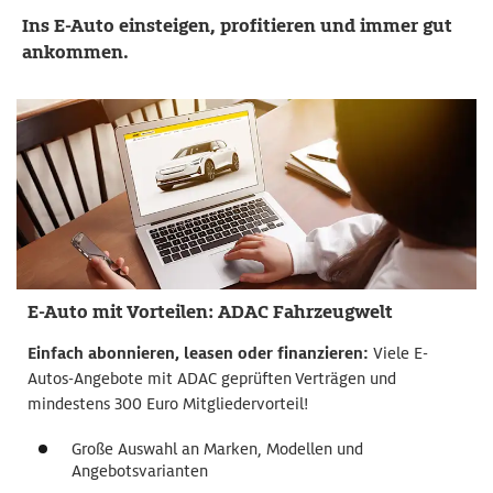
E-Autos einfach überall mit dem ADAC laden
Ins E-Auto einsteigen, profitieren und immer gut
ankommen.
E-Autos günstig finanzieren und versichern
Mit dem E-Bike günstig und sicher mobil sein
Von wichtigen E-Infos und Tipps profitieren
E-Auto mit Vorteilen: ADAC Fahrzeugwelt
Einfach abonnieren, leasen oder finanzieren:
Viele E-
Autos-Angebote mit ADAC geprüften Verträgen und
mindestens 300 Euro Mitgliedervorteil!
Große Auswahl an Marken, Modellen und
Angebotsvarianten