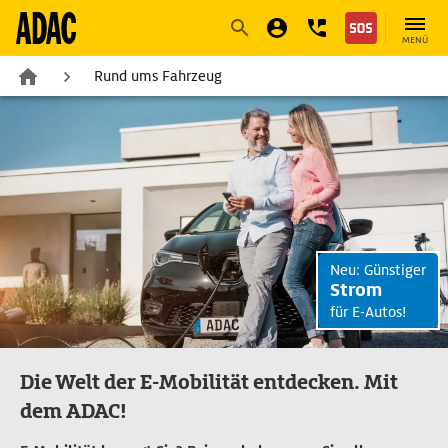
Navigation
Suche
Seiteninhalt
Fußzeile
MENÜ
Rund ums Fahrzeug
Neu: Günstiger
Strom
für E-Autos!
Die Welt der E-Mobilität entdecken. Mit
dem ADAC!