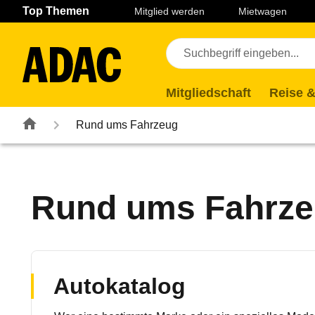
Navigation
Suche
Seiteninhalt
Fußzeile
Top Themen
Mitglied werden
Mietwagen
Mitgliedschaft
Reise &
Rund ums Fahrzeug
Rund ums Fahrz
Autokatalog