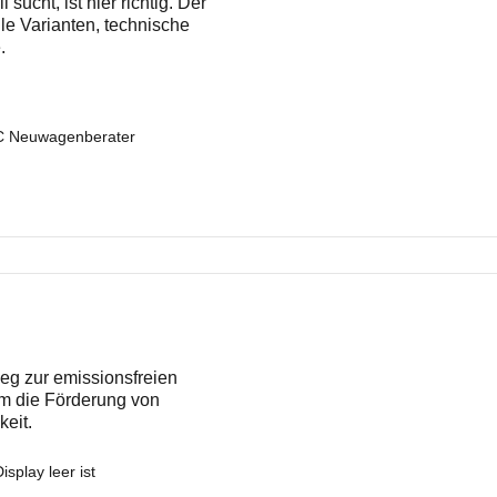
ucht, ist hier richtig. Der
lle Varianten, technische
.
AC Neuwagenberater
Weg zur emissionsfreien
 um die Förderung von
keit.
isplay leer ist