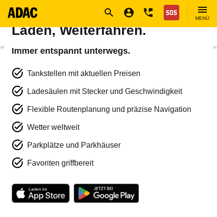
Navigation
Suche
Seiteninhalt
Fußzeile
ADAC Drive App: Tanken,
Nothilfe
MENÜ
Laden, Weiterfahren.
Services
ADAC Apps
ADAC Drive
Immer entspannt unterwegs.
Tankstellen mit aktuellen Preisen
Ladesäulen mit Stecker und Geschwindigkeit
Flexible Routenplanung und präzise Navigation
Wetter weltweit
Parkplätze und Parkhäuser
Favoriten griffbereit