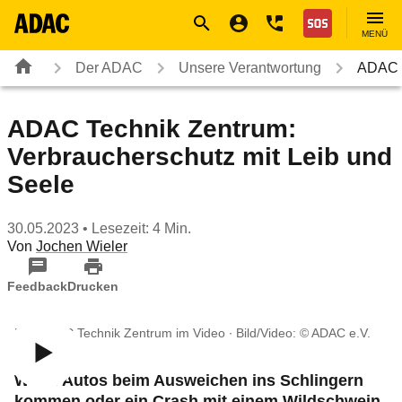
Navigation
Suche
Seiteninhalt
Fußzeile
Nothilfe
MENÜ
Der ADAC
Unsere Verantwortung
ADAC T
ADAC Technik Zentrum:
Verbraucherschutz mit Leib und
Seele
30.05.2023
• Lesezeit: 4 Min.
Von
Jochen Wieler
Feedback
Drucken
Das ADAC Technik Zentrum im Video ∙ Bild/Video: © ADAC e.V.
Wenn Autos beim Ausweichen ins Schlingern
kommen oder ein Crash mit einem Wildschwein