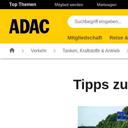
Navigation
Suche
Seiteninhalt
Fußzeile
Top Themen
Mitglied werden
Mietwagen
Mitgliedschaft
Reise &
Verkehr
Tanken, Kraftstoffe & Antrieb
Tipps z