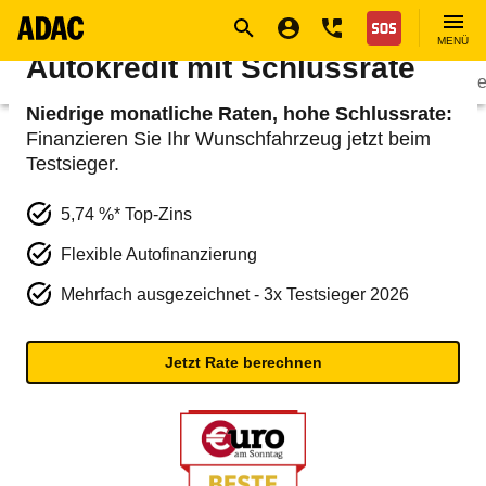
Navigation
Suche
Seiteninhalt
Fußzeile
Ballonfinanzierung:
Nothilfe
MENÜ
Autokredit mit Schlussrate
Produkte
Finanzdienstleistungen
Autokre
Niedrige monatliche Raten, hohe Schlussrate:
Finanzieren Sie Ihr Wunschfahrzeug jetzt beim
Testsieger.
5,74 %* Top-Zins
Flexible Autofinanzierung
Mehrfach ausgezeichnet - 3x Testsieger 2026
Jetzt Rate berechnen