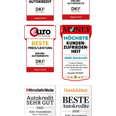
anschließend schnellstmöglich Ihre Kreditzusage
per Post und können dann auch über den
Kreditbetrag verfügen und Ihr Wunschfahrzeug
kaufen. Sie haben auch die Möglichkeit den Kredit
vollständig digital zu beantragen. Bei vorläufiger
Kreditzusage und wahrheitsgemäßen Angaben
wird der Kredit taggleich ausbezahlt, sofern die
Beantragung innerhalb unserer Geschäftszeiten
erfolgt. Die Zulassungsbescheinigung Teil II
schicken Sie bitte anschließend an die Bank11.
Postanschrift:
Bank 11 für Privatkunden und
Handel GmbH
Kundenservice
Hammer Landstraße 91
41460 Neuss