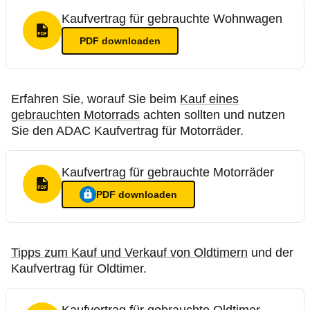
Kaufvertrag für gebrauchte Wohnwagen
PDF Format
PDF
downloaden
Erfahren Sie, worauf Sie beim
Kauf eines
gebrauchten Motorrads
achten sollten und nutzen
Sie den ADAC Kaufvertrag für Motorräder.
Kaufvertrag für gebrauchte Motorräder
PDF Format
PDF
downloaden
Ein Login ist nötig für
:
Kaufvertrag für gebrauchte Motorräd
Tipps zum Kauf und Verkauf von Oldtimern
und der
Kaufvertrag für Oldtimer.