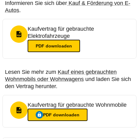
Informieren Sie sich über
Kauf & Förderung von E-
Autos
.
Kaufvertrag für gebrauchte
Elektrofahrzeuge
PDF Format
PDF
downloaden
Lesen Sie mehr zum
Kauf eines gebrauchten
Wohnmobils oder Wohnwagens
und laden Sie sich
den Vertrag herunter.
Kaufvertrag für gebrauchte Wohnmobile
PDF Format
PDF
downloaden
Ein Login ist nötig für
:
Kaufvertrag für gebrauchte Wohnmob