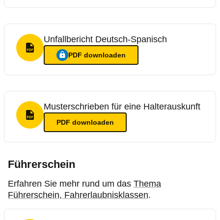
Unfallbericht Deutsch-Spanisch
PDF Format
PDF
downloaden
Ein Login ist nötig für
:
Unfallbericht Deutsch-Spanisch
Musterschrieben für eine Halterauskunft
PDF Format
PDF
downloaden
Führerschein
Erfahren Sie mehr rund um das
Thema
Führerschein, Fahrerlaubnisklassen
.