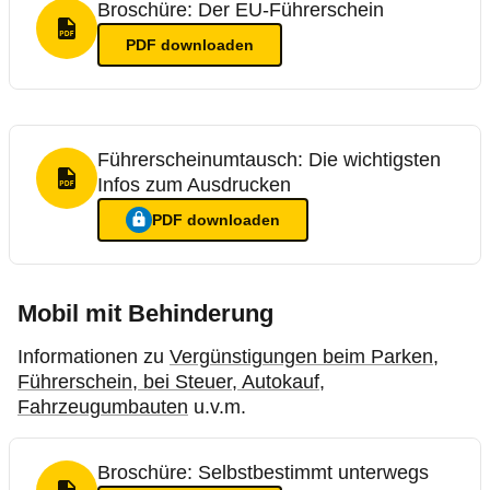
Broschüre: Der EU-Führerschein
PDF Format
PDF
downloaden
Führerscheinumtausch: Die wichtigsten
Infos zum Ausdrucken
PDF Format
PDF
downloaden
Ein Login ist nötig für
:
Führerscheinumtausch: Die wichtigs
Mobil mit Behinderung
Informationen zu
Vergünstigungen beim Parken,
Führerschein, bei Steuer, Autokauf,
Fahrzeugumbauten
u.v.m.
Broschüre: Selbstbestimmt unterwegs