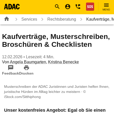
Navigation
Suche
Seiteninhalt
Fußzeile
Nothilfe
MENÜ
Services
Rechtsberatung
Kaufverträge, 
Kaufverträge, Musterschreiben,
Broschüren & Checklisten
12.02.2026
• Lesezeit: 4 Min.
Von
Angela Baumgarten
,
Kristina Benecke
Feedback
Drucken
Musterschreiben der ADAC Juristinnen und Juristen helfen Ihnen,
juristische Hürden im Alltag leichter zu meistern
©
iStock.com/Sitthiphong
Unser kostenfreies Angebot: Egal ob Sie einen