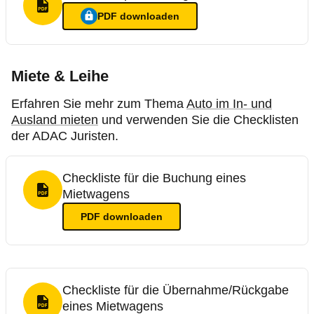
PDF Format
PDF
downloaden
Ein Login ist nötig für
:
Mustereinspruch Bußgeldverfahren
Miete & Leihe
Erfahren Sie mehr zum Thema
Auto im In- und
Ausland mieten
und verwenden Sie die Checklisten
der ADAC Juristen.
Checkliste für die Buchung eines
Mietwagens
PDF Format
PDF
downloaden
Checkliste für die Übernahme/Rückgabe
eines Mietwagens
PDF Format