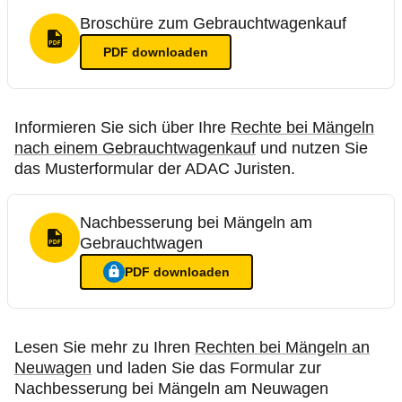
Broschüre zum Gebrauchtwagenkauf
PDF Format
PDF
downloaden
Informieren Sie sich über Ihre
Rechte bei Mängeln
nach einem Gebrauchtwagenkauf
und nutzen Sie
das Musterformular der ADAC Juristen.
Nachbesserung bei Mängeln am
Gebrauchtwagen
PDF Format
PDF
downloaden
Ein Login ist nötig für
:
Nachbesserung bei Mängeln am Geb
Lesen Sie mehr zu Ihren
Rechten bei Mängeln an
Neuwagen
und laden Sie das Formular zur
Nachbesserung bei Mängeln am Neuwagen