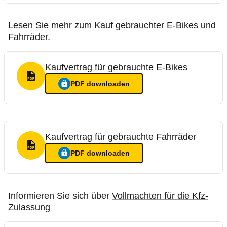
Lesen Sie mehr zum
Kauf gebrauchter E-Bikes und
Fahrräder
.
Kaufvertrag für gebrauchte E-Bikes
PDF Format
PDF
downloaden
Ein Login ist nötig für
:
Kaufvertrag für gebrauchte E-Bikes
Kaufvertrag für gebrauchte Fahrräder
PDF Format
PDF
downloaden
Ein Login ist nötig für
:
Kaufvertrag für gebrauchte Fahrräder
Informieren Sie sich über
Vollmachten für die Kfz-
Zulassung