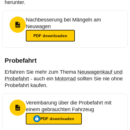
herunter.
Nachbesserung bei Mängeln am
Neuwagen
PDF Format
PDF
downloaden
Probefahrt
Erfahren Sie mehr zum Thema
Neuwagenkauf und
Probefahrt
- auch ein
Motorrad
sollten Sie nie ohne
Probefahrt kaufen.
Vereinbarung über die Probefahrt mit
einem gebrauchten Fahrzeug
PDF Format
PDF
downloaden
Ein Login ist nötig für
:
Vereinbarung über die Probefahrt mi