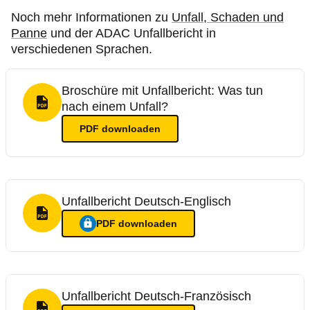
Noch mehr Informationen zu
Unfall, Schaden und
Panne
und der ADAC Unfallbericht in
verschiedenen Sprachen.
Broschüre mit Unfallbericht: Was tun
nach einem Unfall?
PDF Format
PDF
downloaden
Unfallbericht Deutsch-Englisch
PDF Format
PDF
downloaden
Ein Login ist nötig für
:
Unfallbericht Deutsch-Englisch
Unfallbericht Deutsch-Französisch