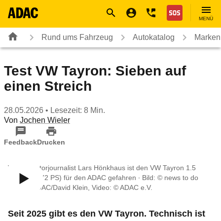
Navigation
Suche
Seiteninhalt
Fußzeile
Nothilfe
MENÜ
Rund ums Fahrzeug
Autokatalog
Marken
Test VW Tayron: Sieben auf
einen Streich
28.05.2026
• Lesezeit: 8 Min.
Von
Jochen Wieler
Feedback
Drucken
Video: Motorjournalist Lars Hönkhaus ist den VW Tayron 1.5
eHybrid (272 PS) für den ADAC gefahren ∙ Bild: © news to do
GmbH+ADAC/David Klein, Video: © ADAC e.V.
Seit 2025 gibt es den VW Tayron. Technisch ist