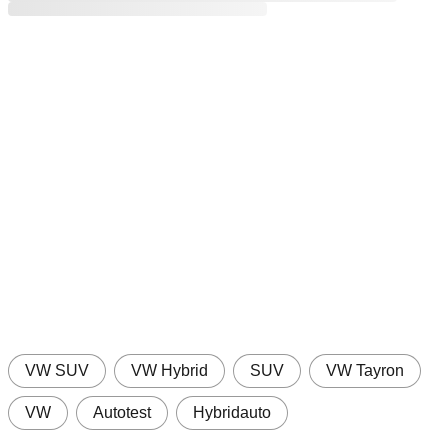
Kostenlos registrieren oder einloggen – auch ohne
ADAC Mitgliedschaft!
Das sind Ihre Vorteile
Alle Artikel lesen und Zugriff auf exklusive
Musterverträge
Viele weitere Zusatzfunktionen und Angebote
Registrieren
Einloggen
VW SUV
VW Hybrid
SUV
VW Tayron
VW
Autotest
Hybridauto