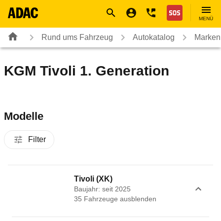
Navigation
Suche
Seiteninhalt
Fußzeile
Nothilfe
MENÜ
Rund ums Fahrzeug
Autokatalog
Marken
KGM Tivoli 1. Generation
Modelle
Filter
Tivoli (XK)
Baujahr: seit 2025
35
Fahrzeug
e
ausblenden