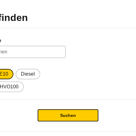
finden
e
 E10
Diesel
HVO100
Suchen