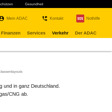
 schützen
Gesundheit
Mein ADAC
Kontakt
Nothilfe
 Finanzen
Services
Verkehr
Der ADAC
classenlayouts
ng und in ganz Deutschland.
rdgas/CNG ab.