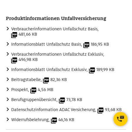
Höhe von 5.000 Euro.
Tarife:
Für den Versicherungsnehmer und die
Produktinformationen Unfallversicherung
versicherten Personen gibt es bei ADAC Unfallschutz
folgende Tarife:
Verbraucherinformationen Unfallschutz Basis,
481,66 KB
Tarif Erwachsener (18-65 Jahre),
Informationsblatt Unfallschutz Basis,
186,95 KB
Tarif Kind (0-17 Jahre),
Verbraucherinformationen Unfallschutz Exklusiv,
Tarif Senior (ab 66 Jahre).
496,98 KB
Informationsblatt Unfallschutz Exklusiv,
189,99 KB
Beitragstabelle,
82,36 KB
Prospekt,
4,56 MB
Berufsgruppenübersicht,
73,78 KB
Datenschutzinformation ADAC Versicherung,
93,68 KB
Widerrufsbelehrung,
46,16 KB