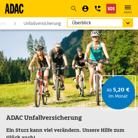
Navigation
Suche
Seiteninhalt
Fußzeile
MENÜ
Überblick
gen
Unfallversicherung
5,20 €
Ab
im Monat
ADAC Unfallversicherung
Ein Sturz kann viel verändern. Unsere Hilfe zum
Glück auch!