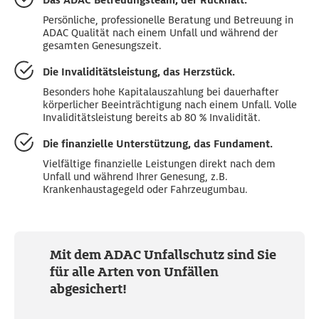
Das ADAC Betreuungsteam, der Rückhalt.
Fahrradsturz auf dem Weg zum
Fahrradsturz auf dem Weg zum
Glatteis
Glatteis
Badesee
Badesee
Persönliche, professionelle Beratung und Betreuung in
Verbrennungen mit kochendem Wasser
Verbrennungen mit kochendem Wasser
ADAC Qualität nach einem Unfall und während der
beim Teekochen
beim Teekochen
Trümmerbruch im Bein nach selbst
Trümmerbruch im Bein nach selbst
gesamten Genesungszeit.
verschuldetem Motorradunfall bei
verschuldetem Motorradunfall bei
Armbruch nach Leitersturz beim
Armbruch nach Leitersturz beim
einem Wochenendausflug
einem Wochenendausflug
Fensterputzen
Fensterputzen
Die Invaliditätsleistung, das Herzstück.
Schleudertrauma nach selbst
Schleudertrauma nach selbst
Fußbruch nach Ausrutschen auf einem
Fußbruch nach Ausrutschen auf einem
Besonders hohe Kapital­auszahlung bei dauerhafter
verschuldetem Auffahrunfall beim
verschuldetem Auffahrunfall beim
Spielzeugauto.
Spielzeugauto.
körperlicher Beeinträchtigung nach einem Unfall. Volle
Einkaufen
Einkaufen
Invaliditäts­leistung bereits ab 80 % Invalidität.
Die finanzielle Unterstützung, das Fundament.
Vielfältige finanzielle Leistungen direkt nach dem
Unfall und während Ihrer Genesung, z.B.
Krankenhaustagegeld oder Fahrzeugumbau.
Mit dem ADAC Unfallschutz sind Sie
für alle Arten von Unfällen
abgesichert!