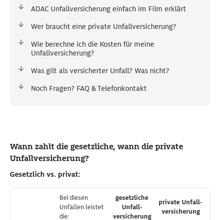
ADAC Unfallversicherung einfach im Film erklärt
Wer braucht eine private Unfallversicherung?
Wie berechne ich die Kosten für meine
Unfallversicherung?
Was gilt als versicherter Unfall? Was nicht?
Noch Fragen? FAQ & Telefonkontakt
Wann zahlt die gesetzliche, wann die private
Unfallversicherung?
Gesetzlich vs. privat:
Bei diesen
Bei diesen
gesetzliche
gesetzliche
private Unfall­
private Unfall­
Unfällen leistet
Unfällen leistet
Unfall­
Unfall­
versicherung
versicherung
die:
die:
versicherung
versicherung