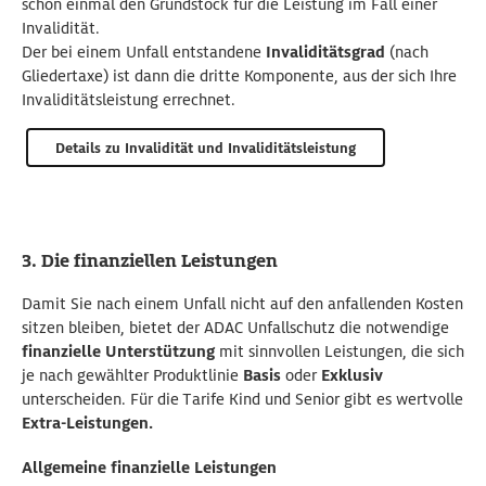
schon einmal den Grundstock für die Leistung im Fall einer
Die Zahlungen in der Unfallversicherung richten sich
150.000 Euro bei einer Progression von 500 Prozent bis
Unser Tipp:
Die Versicherungssumme der ADAC
Invalidität.
nach der
zu 750.000 Euro.
Gliedertaxe
. Je schwerer die Unfallfolgen,
Unfallversicherung sollte das dreifache Ihres jährlichen
Der bei einem Unfall entstandene
Invaliditätsgrad
(nach
desto höher fällt die Versicherungsleistung aus.
Brutto-Einkommens betragen.
Gliedertaxe) ist dann die dritte Komponente, aus der sich Ihre
Beim Unfallschutz des ADAC können Sie zwischen drei
Invaliditätsleistung errechnet.
Progressionsstaffeln wählen:
225 %
,
350 %
und
500 %
.
Auch kleinere Beeinträchtigungen nach einem Unfall
Details zum Thema Versicherungssumme
können im Alltag Beschwerden verursachen. Deshalb
Bitte beachten Sie: Ab
einem Alter von
66 Jahren ist
Details zu Invalidität und Invaliditätsleistung
gibt es beim Unfallschutz des ADAC
bereits
ab einem
keine Progression
mehr
wählbar.
Invaliditätsgrad von 1%
eine Invaliditätsleistung.
Details zum Thema Progression
Details zum Thema Invaliditätsgrad
3. Die finanziellen Leistungen
Damit Sie nach einem Unfall nicht auf den anfallenden Kosten
sitzen bleiben, bietet der ADAC Unfallschutz die notwendige
finanzielle Unterstützung
mit sinnvollen Leistungen, die sich
je nach gewählter Produktlinie
Basis
oder
Exklusiv
unterscheiden. Für die Tarife Kind und Senior gibt es wertvolle
Extra-Leistungen.
Allgemeine finanzielle Leistungen