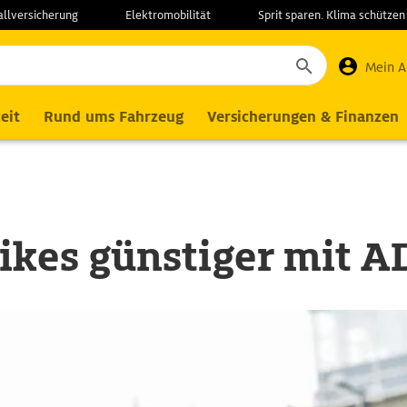
allversicherung
Elektromobilität
Sprit sparen. Klima schützen
Mein 
eit
Rund ums Fahrzeug
Versicherungen & Finanzen
ikes günstiger mit A