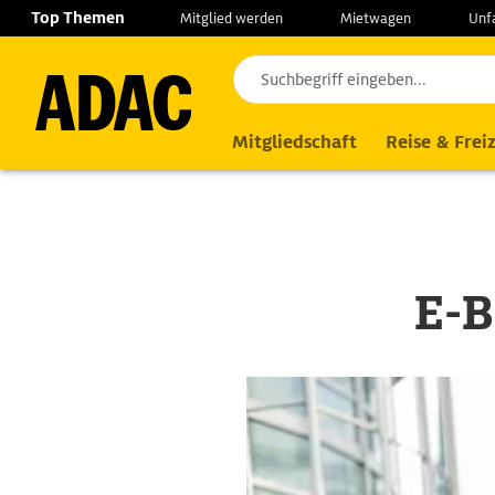
Navigation
Suche
Seiteninhalt
Fußzeile
Top Themen
Mitglied werden
Mietwagen
Unf
Mitgliedschaft
Reise & Freiz
E-B