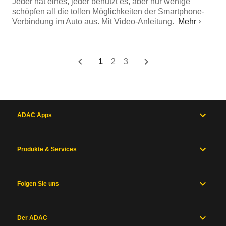
Jeder hat eines, jeder benutzt es, aber nur wenige
schöpfen all die tollen Möglichkeiten der Smartphone-
Verbindung im Auto aus. Mit Video-Anleitung.
Mehr
1
2
3
ADAC Apps
Produkte & Services
Folgen Sie uns
Der ADAC