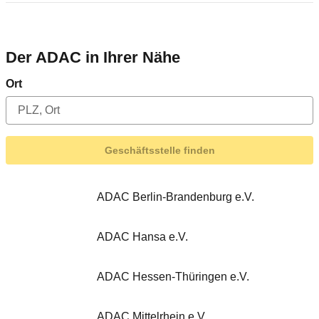
Leistungen ADAC Geschäftsstellen:
Hier erhalten Sie als ADAC Mitglied alle
Leistungen, die Ihnen der Club bietet. Ob Tourset,
Der ADAC in Ihrer Nähe
Autobahn-Vignette, Reise-Angebote, Atlanten,
Ort
Karten oder Versicherungen. Sie können sich vor
Ort beraten lassen und das Gewünschte gleich
mitnehmen. Videomaut für Österreich erhältlich.
In den ADAC Geschäftsstellen können Sie
Geschäftsstelle finden
außerdem die Verifizierung für den
persönlichen Mitglieder- und Kundenbereich Mein
ADAC durchführen lassen.
ADAC Berlin-Brandenburg e.V.
Leistungen ADAC Vertretungen:
Die ADAC Vertretungen bieten die wichtigsten
ADAC Hansa e.V.
ADAC Leistungen an (nicht alle Leistungen
erhältlich).
ADAC Hessen-Thüringen e.V.
ADAC Mittelrhein e.V.