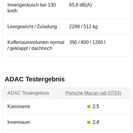
Innengeräusch bei 130
65,8 dB(A)
km/h
Leergewicht / Zuladung
2298 / 512 kg
Kofferraumvolumen normal
390 / 800 / 1280 l
/ geklappt / dachhoch
ADAC Testergebnis
ADAC Testergebnis
Porsche Macan (ab 07/24)
Karosserie
2,5
Innenraum
2,4