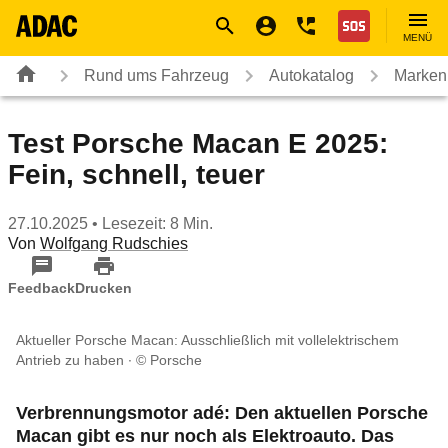
Navigation
Suche
Seiteninhalt
Fußzeile
Nothilfe
MENÜ
Rund ums Fahrzeug
Autokatalog
Marken
Test Porsche Macan E 2025:
Fein, schnell, teuer
27.10.2025
• Lesezeit: 8 Min.
Von
Wolfgang Rudschies
Feedback
Drucken
Aktueller Porsche Macan: Ausschließlich mit vollelektrischem
Antrieb zu haben
© Porsche
Verbrennungsmotor adé: Den aktuellen Porsche
Macan gibt es nur noch als Elektroauto. Das