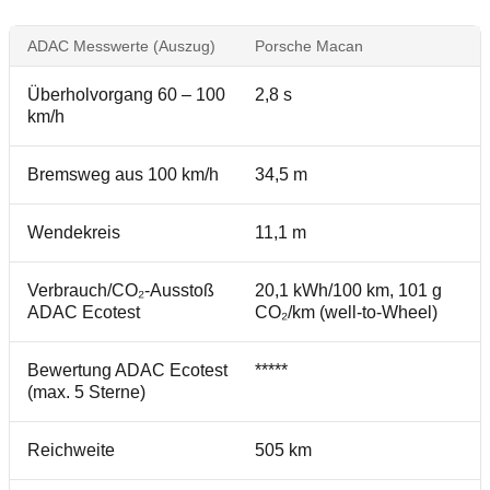
ADAC Messwerte (Auszug)
Porsche Macan
Überholvorgang 60 – 100
2,8 s
km/h
Bremsweg aus 100 km/h
34,5 m
Wendekreis
11,1 m
Verbrauch/CO₂-Ausstoß
20,1 kWh/100 km, 101 g
ADAC Ecotest
CO₂/km (well-to-Wheel)
Bewertung ADAC Ecotest
*****
(max. 5 Sterne)
Reichweite
505 km