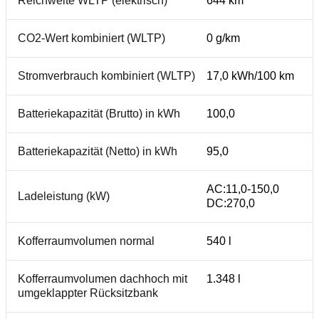
Reichweite WLTP (elektrisch)
644 km
CO2-Wert kombiniert (WLTP)
0 g/km
Stromverbrauch kombiniert (WLTP)
17,0 kWh/100 km
Batteriekapazität (Brutto) in kWh
100,0
Batteriekapazität (Netto) in kWh
95,0
AC:11,0-150,0
Ladeleistung (kW)
DC:270,0
Kofferraumvolumen normal
540 l
Kofferraumvolumen dachhoch mit
1.348 l
umgeklappter Rücksitzbank