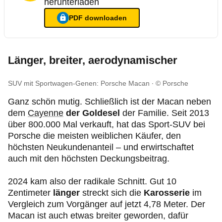
herunterladen
PDF
downloaden
Ein Login ist nötig für
:
Hier können Sie den ausführlichen T
Länger, breiter, aerodynamischer
SUV mit Sportwagen-Genen: Porsche Macan
© Porsche
Ganz schön mutig. Schließlich ist der Macan neben
dem
Cayenne
der Goldesel
der Familie. Seit 2013
über 800.000 Mal verkauft, hat das Sport-SUV bei
Porsche die meisten weiblichen Käufer, den
höchsten Neukundenanteil – und erwirtschaftet
auch mit den höchsten Deckungsbeitrag.
2024 kam also der radikale Schnitt. Gut 10
Zentimeter
länger
streckt sich die
Karosserie
im
Vergleich zum Vorgänger auf jetzt 4,78 Meter. Der
Macan ist auch etwas breiter geworden, dafür