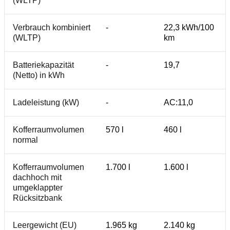
(WLTP)
Verbrauch kombiniert
-
22,3 kWh/100
(WLTP)
km
Batteriekapazität
-
19,7
(Netto) in kWh
Ladeleistung (kW)
-
AC:11,0
Kofferraumvolumen
570 l
460 l
normal
Kofferraumvolumen
1.700 l
1.600 l
dachhoch mit
umgeklappter
Rücksitzbank
Leergewicht (EU)
1.965 kg
2.140 kg