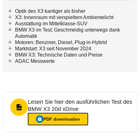
Optik des X3 kantiger als bisher
X3: Innenraum mit verspieltem Ambientelicht
Ausstattung im Mittelklasse-SUV
BMW X3 im Test: Geschmeidig unterwegs dank
Automatik
Motoren: Benziner, Diesel, Plug-in-Hybrid
Marktstart: X3 seit November 2024
BMW X3: Technische Daten und Preise
ADAC Messwerte
Lesen Sie hier den ausführlichen Test des
BMW X3 20d xDrive
PDF Format
PDF
downloaden
Ein Login ist nötig für
:
Lesen Sie hier den ausführlichen Te