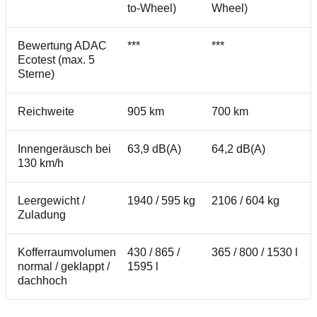
to-Wheel)
Wheel)
Bewertung ADAC
***
***
Ecotest (max. 5
Sterne)
Reichweite
905 km
700 km
Innengeräusch bei
63,9 dB(A)
64,2 dB(A)
130 km/h
Leergewicht /
1940 / 595 kg
2106 / 604 kg
Zuladung
Kofferraumvolumen
430 / 865 /
365 / 800 / 1530 l
normal / geklappt /
1595 l
dachhoch