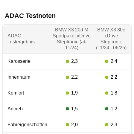
ADAC Testnoten
BMW X3 20d M
BMW X3 30e
ADAC
Sportpaket xDrive
xDrive
Testergebnis
Steptronic (ab
Steptronic
11/24)
(11/24 - 06/25)
Karosserie
2,3
2,4
Innenraum
2,2
2,2
Komfort
1,9
1,8
Antrieb
1,5
1,2
Fahreigenschaften
2,0
2,3