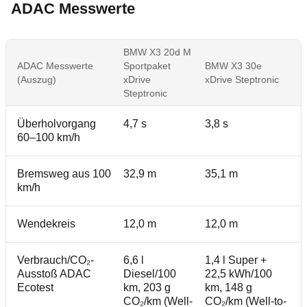
ADAC Messwerte
BMW X3 20d M
ADAC Messwerte
Sportpaket
BMW X3 30e
(Auszug)
xDrive
xDrive Steptronic
Steptronic
Überholvorgang
4,7 s
3,8 s
60–100 km/h
Bremsweg aus 100
32,9 m
35,1 m
km/h
Wendekreis
12,0 m
12,0 m
Verbrauch/CO₂-
6,6 l
1,4 l Super +
Ausstoß ADAC
Diesel/100
22,5 kWh/100
Ecotest
km, 203 g
km, 148 g
CO₂/km (Well-
CO₂/km (Well-to-