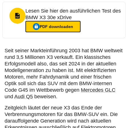
Lesen Sie hier den ausführlichen Test des
BMW X3 30e xDrive
PDF Format
PDF
downloaden
Ein Login ist nötig für
:
Lesen Sie hier den ausführlichen Te
Seit seiner Markteinführung 2003 hat BMW weltweit
rund 3,5 Millionen X3 verkauft. Ein klassisches
Erfolgsmodell also, das seit 2024 in der aktuellen
Modellgeneration zu haben ist. Mit elektrifizierten
Motoren, mehr Fahrdynamik und einer frischen
Optik soll sich das SUV mit dem BMW-internen
Code G45 im Wettbewerb gegen
Mercedes GLC
und
Audi Q5
beweisen.
Zeitgleich läutet der neue X3 das Ende der
Verbrennungsmotoren für das BMW-SUV ein. Die
darauffolgende Generation wird nach aktuellen
Erkenntnissen ausschließlich auf Elektromotoren