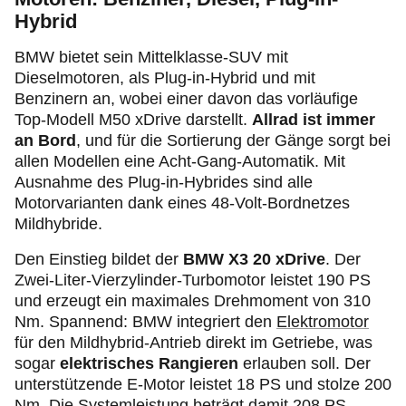
Hybrid
BMW bietet sein Mittelklasse-SUV mit
Dieselmotoren, als
Plug‑in
-Hybrid und mit
Benzinern an, wobei einer davon das vorläufige
Top-Modell M50 xDrive darstellt.
Allrad ist immer
an Bord
, und für die Sortierung der Gänge sorgt bei
allen Modellen eine Acht-Gang-Automatik. Mit
Ausnahme des
Plug‑in
-Hybrides sind alle
Motorvarianten dank eines 48-Volt-Bordnetzes
Mildhybride.
Den Einstieg bildet der
BMW X3 20 xDrive
. Der
Zwei-Liter-Vierzylinder-Turbomotor leistet 190 PS
und erzeugt ein maximales Drehmoment von 310
Nm. Spannend: BMW integriert den
Elektromotor
für den Mildhybrid-Antrieb direkt im Getriebe, was
sogar
elektrisches Rangieren
erlauben soll. Der
unterstützende E-Motor leistet 18 PS und stolze 200
Nm. Die Systemleistung beträgt damit 208 PS.