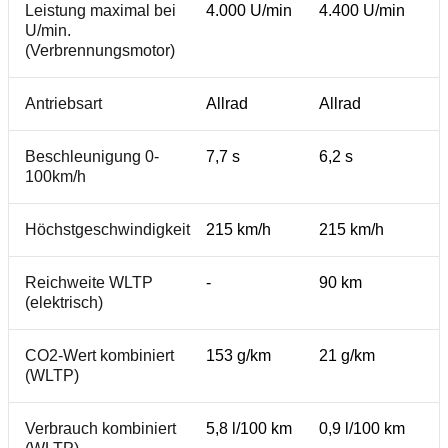
Leistung maximal bei
4.000 U/min
4.400 U/min
U/min.
(Verbrennungsmotor)
Antriebsart
Allrad
Allrad
Beschleunigung 0-
7,7 s
6,2 s
100km/h
Höchstgeschwindigkeit
215 km/h
215 km/h
Reichweite WLTP
-
90 km
(elektrisch)
CO2-Wert kombiniert
153 g/km
21 g/km
(WLTP)
Verbrauch kombiniert
5,8 l/100 km
0,9 l/100 km