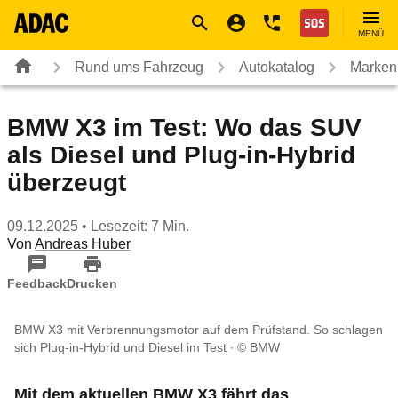
Navigation
Suche
Seiteninhalt
Fußzeile
Nothilfe
MENÜ
Rund ums Fahrzeug
Autokatalog
Marken
BMW X3 im Test: Wo das SUV
als Diesel und Plug-in-Hybrid
überzeugt
09.12.2025
• Lesezeit: 7 Min.
Von
Andreas Huber
Feedback
Drucken
BMW X3 mit Verbrennungsmotor auf dem Prüfstand. So schlagen
sich Plug-in-Hybrid und Diesel im Test
© BMW
Mit dem aktuellen BMW X3 fährt das