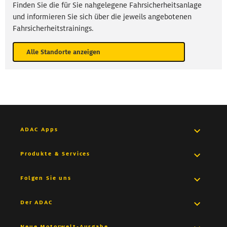
Finden Sie die für Sie nahgelegene Fahrsicherheitsanlage
und informieren Sie sich über die jeweils angebotenen
Fahrsicherheitstrainings.
Alle Standorte anzeigen
ADAC Apps
Pannenhilfe App
Produkte & Services
Medical App
Versicherungen
Folgen Sie uns
Drive App
Autovermietung
Facebook
Der ADAC
Trips App
Finanzdienstleistungen
Jobs & Karriere
YouTube
Alle ADAC Apps
Neue Motorwelt-Ausgabe