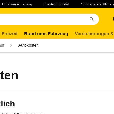
Unfallversicherung
Elektromobilität
Sprit sparen. Klima
 Freizeit
Rund ums Fahrzeug
Versicherungen &
auf
Autokosten
ten
lich