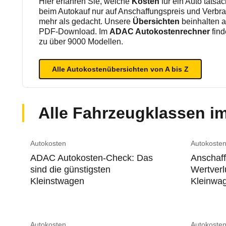
Hier erfahren Sie, welche
Kosten
für ein Auto tatsä
beim Autokauf nur auf Anschaffungspreis und Verbrau
mehr als gedacht. Unsere
Übersichten
beinhalten a
PDF-Download. Im
ADAC Autokostenrechner
fin
zu über 9000 Modellen.
Alle Autokostenübersichten von A bis Z
Alle Fahrzeugklassen i
Autokosten
Autokoste
ADAC Autokosten-Check: Das
Anschaff
sind die günstigsten
Wertverl
Kleinstwagen
Kleinwa
Autokosten
Autokoste