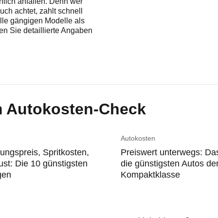
chlich anfallen. Denn wer
ch achtet, zahlt schnell
lle gängigen Modelle als
den Sie detaillierte Angaben
m Autokosten-Check
n
Autokosten
ungspreis, Spritkosten,
Preiswert unterwegs: Da
ust: Die 10 günstigsten
die günstigsten Autos de
gen
Kompaktklasse
n