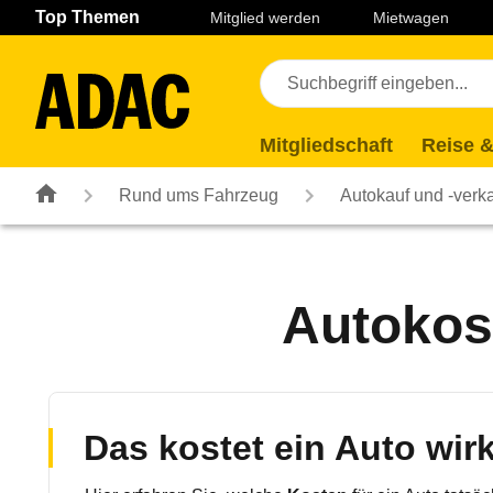
Navigation
Suche
Seiteninhalt
Fußzeile
Top Themen
Mitglied werden
Mietwagen
Mitgliedschaft
Reise &
Rund ums Fahrzeug
Autokauf und -verk
Autokos
Das kostet ein Auto wirk