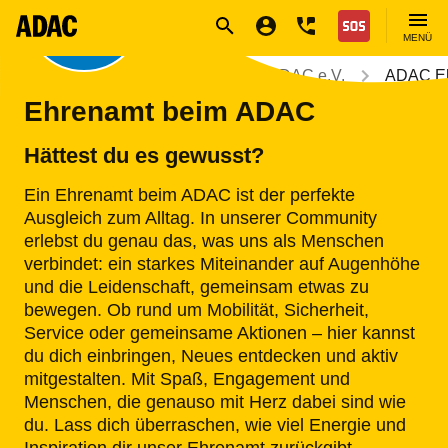
der ADAC
Navigation
Suche
Seiteninhalt
Fußzeile
Ehrenamts-
Nothilfe
MENÜ
Community!
Der ADAC
Über den ADAC e.V.
ADAC E
Ehrenamt beim ADAC
Hättest du es gewusst?
Ein Ehrenamt beim ADAC ist der perfekte
Ausgleich zum Alltag. In unserer Community
erlebst du genau das, was uns als Menschen
verbindet: ein starkes Miteinander auf Augenhöhe
und die Leidenschaft, gemeinsam etwas zu
bewegen. Ob rund um Mobilität, Sicherheit,
Service oder gemeinsame Aktionen – hier kannst
du dich einbringen, Neues entdecken und aktiv
mitgestalten. Mit Spaß, Engagement und
Menschen, die genauso mit Herz dabei sind wie
du. Lass dich überraschen, wie viel Energie und