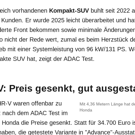
reich vorhandenen
Kompakt-SUV
buhlt seit 2022 
 Kunden. Er wurde 2025 leicht überarbeitet und h
nderte Front bekommen sowie minimale Änderunge
so nicht der Rede wert, zumal es beim Herzstück 
rieb mit einer Systemleistung von 96 kW/131 PS. W
akte SUV hat, zeigt der ADAC Test.
 Preis gesenkt, gut ausgesta
 HR-V waren offenbar zu
Mit 4,36 Metern Länge hat 
Honda
rz nach dem ADAC Test im
onda die Preise gesenkt. Statt für 34.700 Euro i
aben, die getestete Variante in "Advance"-Ausstatt