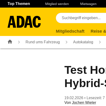
Navigation
Suche
Seiteninhalt
Fußzeile
Top Themen
Mitglied werden
Mietwagen
Mitgliedschaft
Reise &
Rund ums Fahrzeug
Autokatalog
Test H
Hybrid
19.02.2026
• Lesezeit: 7
Von
Jochen Wieler