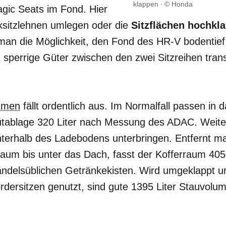
klappen
© Honda
gic Seats im Fond. Hier
cksitzlehnen umlegen oder die
Sitzflächen
hochkl
n die Möglichkeit, den Fond des HR-V bodentief
perrige Güter zwischen den zwei Sitzreihen trans
umen
fällt ordentlich aus. Im Normalfall passen in 
utablage 320 Liter nach Messung des ADAC. Weiter
nterhalb des Ladebodens unterbringen. Entfernt m
aum bis unter das Dach, fasst der Kofferraum 405 
handelsüblichen Getränkekisten. Wird umgeklappt u
dersitzen genutzt, sind gute 1395 Liter Stauvolu