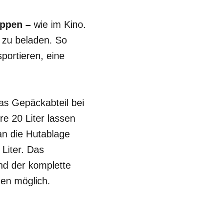
appen –
wie im Kino.
 zu beladen. So
portieren, eine
das Gepäckabteil bei
e 20 Liter lassen
an die Hutablage
Liter. Das
nd der komplette
men möglich.