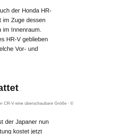
auch der Honda HR-
at im Zuge dessen
n im Innenraum.
des HR-V geblieben
elche Vor- und
ttet
der CR-V eine überschaubare Größe
©
st der Japaner nun
ung kostet jetzt