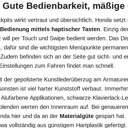
 Gute Bedienbarkeit, mäßige 
pits wirkt vertraut und übersichtlich. Honda setzt 
Bedienung mittels haptischer Tasten
. Einzig de
will per Touch und Swipe bedient werden. Das Dis
s, dafür sind die wichtigsten Menüpunkte permanen
. Zudem befinden sich an der Seite gut sicht- und e
Einstellungen zum Fahren findet man schnell.
lt der gepolsterte Kunstlederüberzug am Armaturen
nsten ist viel harter Kunststoff verbaut. Immerhin 
t. Alufarbene Applikationen, schwarze Klavierlack-L
blenden werten den Innenraum auf. Bei genauerem
onda hier und da an der
Materialgüte
gespart hat. 
wa vollständig aus günstigem Hartplastik gefertigt.