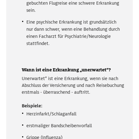
5. diejenigen Personen, die mit Ihnen oder einem
liegt genau im Reisezeitraum, die gesamte Reise
gebuchten Flugreise eine schwere Erkrankung
muss storniert werden. Ihre Schwiegermutter löst
mitversicherten Familienmitglied eine gemeinsame
sein.
damit als Risikoperson einen Versicherungsfall
Reise gebucht haben und namentlich auf der Buchung
Ihrer Reiserücktrittsversicherung aus. Eine
Eine psychische Erkrankung ist grundsätzlich
vermerkt sind. Darüber hinaus deren Angehörige, die
gerichtliche Ladung ist ein versicherter Grund.
nur dann schwer, wenn eine Behandlung durch
unter Punkt 1 und 2 aufgezählt sind. Es können bis zu 8
Ihre Reiserücktrittsversicherung übernimmt im
einen Facharzt für Psychiatrie/Neurologie
von den genannten Personen mitreisen.
Familienvertrag die angefallenen Kosten von
stattfindet.
Ihnen und Ihrem Mann. Ihre Schwiegermutter
benötigt jedoch eine eigene
Reiserücktrittsversicherung.
Wann ist eine Erkrankung „unerwartet“?
Unerwartet“ ist eine Erkrankung, wenn sie nach
Abschluss der Versicherung und nach Reisebuchung
erstmals - überraschend - auftritt.
Beispiele:
Herzinfarkt/Schlaganfall
erstmaliger Bandscheibenvorfall
Grippe (Influenza)