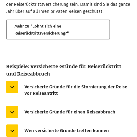
der Reiserücktrittsversicherung sein. Damit sind Sie das ganze
Jahr über auf all Ihren privaten Reisen geschützt.
Mehr zu "Lohnt sich eine
Reiserücktrittsversicherung?"
Beispiele: Versicherte Gründe für Reiserücktritt
und Reiseabbruch
Versicherte Gründe für die Stornierung der Reise
vor Reiseantritt
Die Leistungen einer Reiserücktrittsversicherung
können Sie bei einer Stornierung einer Reise dann in
Versicherte Gründe für einen Reiseabbruch
Anspruch nehmen, wenn ein versicherter Grund vorliegt.
Leiden Sie zum Beispiel während Ihres Urlaubs
Dies können sein:
plötzlich unter einer
schweren Grippe
und Ihr
Wen versicherte Gründe treffen können
Arzt attestiert Ihnen eine Reiseunfähigkeit, so
Sie selbst als Versicherungsnehmer leiden vor