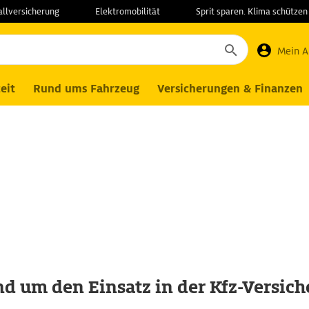
allversicherung
Elektromobilität
Sprit sparen. Klima schützen
Telematik in der Kfz-Versicherung
Mein 
eit
Rund ums Fahrzeug
Versicherungen & Finanzen
d um den Einsatz in der Kfz-Versic