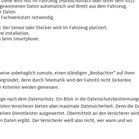
:
Diese wird fest im Fahrzeug (Handschuhfach oder unter dem Sitz)
ie gewonnenen Daten automatisch und direkt aus dem Fahrzeug.
he Daten.
ne Fachwerkstatt notwendig.
:
Der Sensor oder Stecker wird im Fahrzeug platziert.
he Installation.
h beim Smartphone.
weise unbehaglich zumute, einen ständigen „Beobachter“ auf ihren
egründet, denn durch Telematik wird der Fahrstil nicht lückenlos
e Kriterien werden gemessen.
 Frage nach dem Datenschutz. Ein Blick in die Datenschutzbestimmung
eisten Versicherer bieten aber maximale Datensicherheit. Denn die D
inen Dienstleister ausgewertet. Übermittelt an den Versicherer wir
en Daten ergibt. Der Versicherer weiß also nicht, wer wann und wo