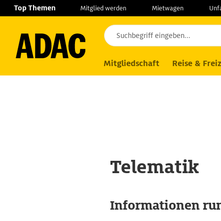
Navigation
Suche
Seiteninhalt
Fußzeile
Top Themen
Mitglied werden
Mietwagen
Unf
Produkte
Versicherungen
Ratgeber
Mitgliedschaft
Reise & Freiz
Telematik
Informationen run