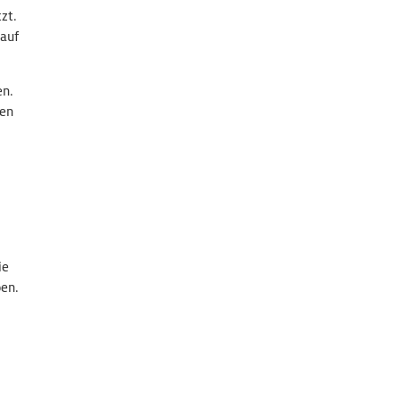
zt.
 auf
en.
cen
ie
ben.