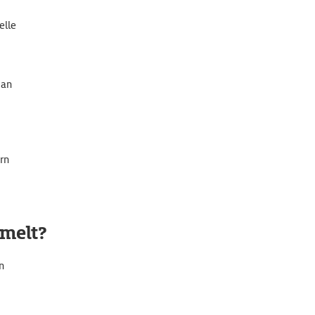
elle
 an
rn
melt?
n