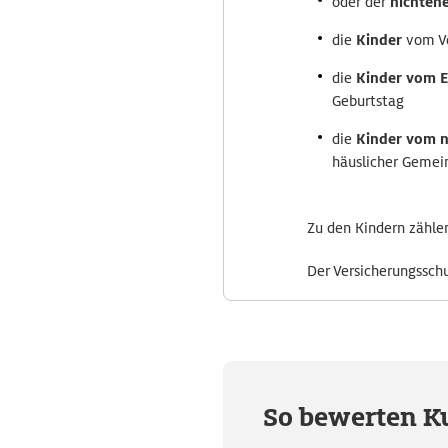
oder der
nichteh
die
Kinder
vom Ve
die
Kinder vom E
Geburtstag
die
Kinder vom n
häuslicher Gemei
Zu den Kindern zähl
Der Versicherungsschu
So bewerten K