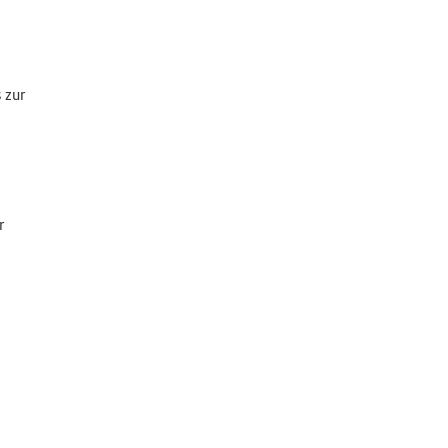
 zur
r