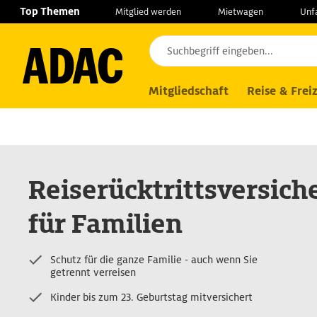
Navigation
Suche
Seiteninhalt
Fußzeile
Top Themen
Mitglied werden
Mietwagen
Unf
Produkte
Versicherungen
Reiserückt
Mitgliedschaft
Reise & Freiz
Reiserücktrittsversic
für Familien
Schutz für die ganze Familie - auch wenn Sie
getrennt verreisen
Kinder bis zum 23. Geburtstag mitversichert