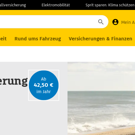
allversicherung
Elektromobilität
Sprit sparen. Klima schützen
rittsversicherung
Reiserücktrittsversicherung für Familien
Mein 
eit
Rund ums Fahrzeug
Versicherungen & Finanzen
herung
Ab
42,50 €
im Jahr