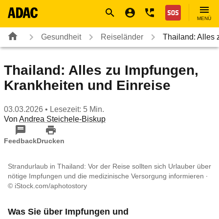
Navigation
Suche
Seiteninhalt
Fußzeile
Nothilfe
MENÜ
Gesundheit
Reiseländer
Thailand: Alles
Thailand: Alles zu Impfungen,
Krankheiten und Einreise
03.03.2026
• Lesezeit: 5 Min.
Von
Andrea Steichele-Biskup
Feedback
Drucken
Strandurlaub in Thailand: Vor der Reise sollten sich Urlauber über
nötige Impfungen und die medizinische Versorgung informieren
© iStock.com/aphotostory
Was Sie über Impfungen und