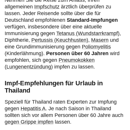
Nehmen Sie die Reise zum Anlass, Ihren
allgemeinen
Impfschutz
ärztlich überprüfen zu
lassen. Jeder Reisende sollte über die für
Deutschland empfohlenen
Standard-Impfungen
verfügen, insbesondere über eine aktuelle
Immunisierung gegen
Tetanus (Wundstarrkrampf)
,
Diphtherie,
Pertussis (Keuchhusten)
,
Masern
und
eine Grundimmunisierung gegen
Poliomyelitis
(Kinderlähmung).
Personen über 60 Jahren
wird
empfohlen, sich gegen
Pneumokokken
(
Lungenentzündung
) impfen zu lassen.
Impf-Empfehlungen für Urlaub in
Thailand
Speziell für Thailand raten Experten zur Impfung
gegen
Hepatitis A
. Je nach Saison in Thailand
sollten sich vor allem Personen über 60 Jahre auch
gegen Grippe impfen
lassen.