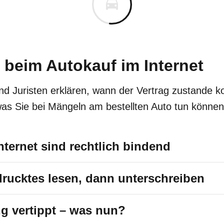
 beim Autokauf im Internet
nd Juristen erklären, wann der Vertrag zustande k
was Sie bei Mängeln am bestellten Auto tun können
nternet sind rechtlich bindend
drucktes lesen, dann unterschreiben
orneweg: Per E-Mail und über das Internet geschl
indend! Denn auch im Internet kommt ein Vertrag d
ng vertippt – was nun?
nnahme des Käufers zustande. Beide Parteien mac
ie
Allgemeinen Geschäftsbedingungen
(AGB) de