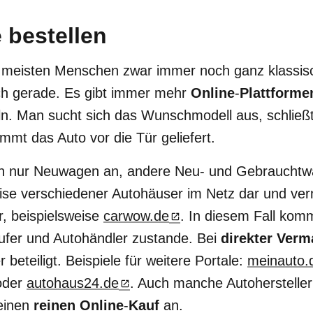
 bestellen
e meisten Menschen zwar immer noch ganz klassis
ch gerade. Es gibt immer mehr
Online
-
Plattforme
eln. Man sucht sich das Wunschmodell aus, schlie
mt das Auto vor die Tür geliefert.
ten nur Neuwagen an, andere Neu- und Gebrauch
reise verschiedener Autohäuser im Netz dar und ver
r, beispielsweise
carwow.de
. In diesem Fall kom
ufer und Autohändler zustande. Bei
direkter Verm
beteiligt. Beispiele für weitere Portale:
meinauto.
der
autohaus24.de
. Auch manche Autoherstelle
einen
reinen Online
-
Kauf
an.