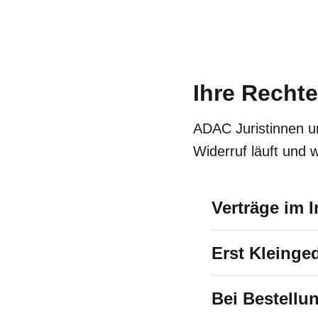
Ihre Rechte
ADAC Juristinnen u
Widerruf läuft und 
Verträge im I
Erst Kleinge
Das Wichtigste v
sind
rechtlich b
Bei Bestellu
Verkäufers und A
Lesen Sie sich d