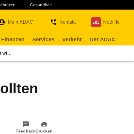
 schützen
Gesundheit
Mein ADAC
Kontakt
Nothilfe
 Finanzen
Services
Verkehr
Der ADAC
ie wi…
ollten
Feedback
Drucken