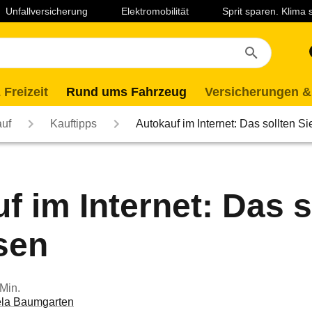
Unfallversicherung
Elektromobilität
Sprit sparen. Klima
 Freizeit
Rund ums Fahrzeug
Versicherungen &
auf
Kauftipps
Autokauf im Internet: Das sollten S
f im Internet: Das s
sen
 Min.
la Baumgarten