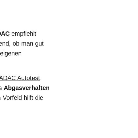
DAC
empfiehlt
idend, ob man gut
 eigenen
ADAC Autotest
:
as
Abgasverhalten
Vorfeld hilft die