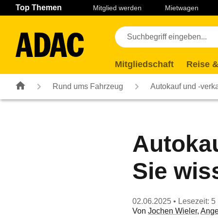
Navigation
Suche
Seiteninhalt
Fußzeile
Top Themen
Mitglied werden
Mietwagen
Mitgliedschaft
Reise &
Rund ums Fahrzeug
Autokauf und -verk
Autokau
Sie wis
02.06.2025
• Lesezeit: 5
Von
Jochen Wieler
,
Ange