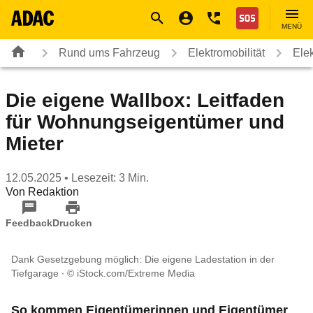
Navigation
Suche
Seiteninhalt
Fußzeile
Nothilfe
MENÜ
Rund ums Fahrzeug
Elektromobilität
Ele
Die eigene Wallbox: Leitfaden
für Wohnungseigentümer und
Mieter
12.05.2025
• Lesezeit: 3 Min.
Von
Redaktion
Feedback
Drucken
Dank Gesetzgebung möglich: Die eigene Ladestation in der
Tiefgarage
© iStock.com/Extreme Media
So kommen Eigentümerinnen und Eigentümer