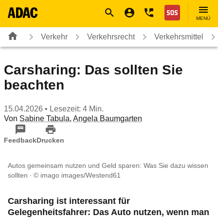
Navigation
Suche
Seiteninhalt
Fußzeile
Nothilfe
MENÜ
Verkehr
Verkehrsrecht
Verkehrsmittel
Carsharing: Das sollten Sie
beachten
15.04.2026
• Lesezeit: 4 Min.
Von
Sabine Tabula
,
Angela Baumgarten
Feedback
Drucken
Autos gemeinsam nutzen und Geld sparen: Was Sie dazu wissen
sollten
© imago images/Westend61
Carsharing ist interessant für
Gelegenheitsfahrer: Das Auto nutzen, wenn man