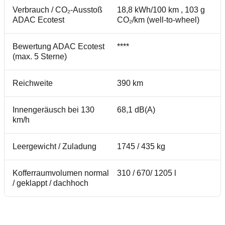
Verbrauch / CO₂-Ausstoß
18,8 kWh/100 km , 103 g
ADAC Ecotest
CO₂/km (well-to-wheel)
Bewertung ADAC Ecotest
****
(max. 5 Sterne)
Reichweite
390 km
Innengeräusch bei 130
68,1 dB(A)
km/h
Leergewicht / Zuladung
1745 / 435 kg
Kofferraumvolumen normal
310 / 670/ 1205 l
/ geklappt / dachhoch