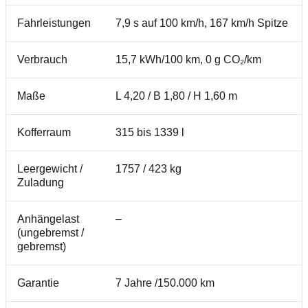
Fahrleistungen
7,9 s auf 100 km/h, 167 km/h Spitze
Verbrauch
15,7 kWh/100 km, 0 g CO₂/km
Maße
L 4,20 / B 1,80 / H 1,60 m
Kofferraum
315 bis 1339 l
Leergewicht /
1757 / 423 kg
Zuladung
Anhängelast
–
(ungebremst /
gebremst)
Garantie
7 Jahre /150.000 km