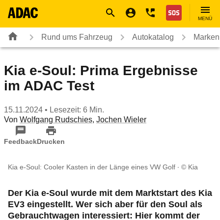
Navigation
Suche
Seiteninhalt
Fußzeile
Nothilfe
MENÜ
Rund ums Fahrzeug
Autokatalog
Marken
Kia e-Soul: Prima Ergebnisse
im ADAC Test
15.11.2024
• Lesezeit: 6 Min.
Von
Wolfgang Rudschies
,
Jochen Wieler
Feedback
Drucken
Kia e-Soul: Cooler Kasten in der Länge eines VW Golf
© Kia
Der Kia e-Soul wurde mit dem Marktstart des Kia
EV3 eingestellt. Wer sich aber für den Soul als
Gebrauchtwagen interessiert: Hier kommt der