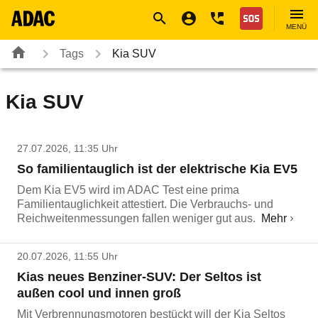
Navigation
Suche
Seiteninhalt
Fußzeile
Nothilfe
MENÜ
Tags
Kia SUV
Kia SUV
27.07.2026, 11:35 Uhr
So familientauglich ist der elektrische Kia EV5
Dem Kia EV5 wird im ADAC Test eine prima
Familientauglichkeit attestiert. Die Verbrauchs- und
Reichweitenmessungen fallen weniger gut aus.
Mehr
20.07.2026, 11:55 Uhr
Kias neues Benziner-SUV: Der Seltos ist
außen cool und innen groß
Mit Verbrennungsmotoren bestückt will der Kia Seltos