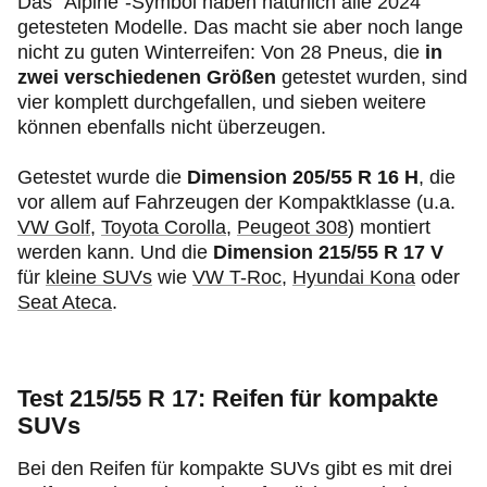
Das "Alpine"-Symbol haben natürlich alle 2024
getesteten Modelle. Das macht sie aber noch lange
nicht zu guten Winterreifen: Von 28 Pneus, die
in
zwei verschiedenen Größen
getestet wurden, sind
vier komplett durchgefallen, und sieben weitere
können ebenfalls nicht überzeugen.
Getestet wurde die
Dimension 205/55 R 16 H
, die
vor allem auf Fahrzeugen der Kompaktklasse (u.a.
VW Golf
,
Toyota Corolla
,
Peugeot 308
) montiert
werden kann. Und die
Dimension 215/55 R 17 V
für
kleine SUVs
wie
VW T-Roc
,
Hyundai Kona
oder
Seat Ateca
.
Test 215/55 R 17: Reifen für kompakte
SUVs
Bei den Reifen für kompakte SUVs gibt es mit drei