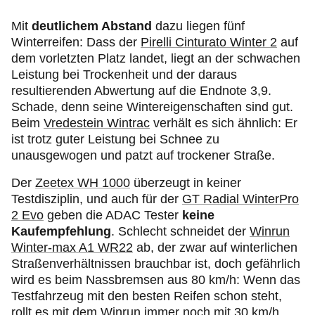
Mit
deutlichem Abstand
dazu liegen fünf
Winterreifen: Dass der
Pirelli Cinturato Winter 2
auf
dem vorletzten Platz landet, liegt an der schwachen
Leistung bei Trockenheit und der daraus
resultierenden Abwertung auf die Endnote 3,9.
Schade, denn seine Wintereigenschaften sind gut.
Beim
Vredestein Wintrac
verhält es sich ähnlich: Er
ist trotz guter Leistung bei Schnee zu
unausgewogen und patzt auf trockener Straße.
Der
Zeetex WH 1000
überzeugt in keiner
Testdisziplin, und auch für der
GT Radial WinterPro
2 Evo
geben die ADAC Tester
keine
Kaufempfehlung
. Schlecht schneidet der
Winrun
Winter-max A1 WR22
ab, der zwar auf winterlichen
Straßenverhältnissen brauchbar ist, doch gefährlich
wird es beim Nassbremsen aus 80 km/h: Wenn das
Testfahrzeug mit den besten Reifen schon steht,
rollt es mit dem Winrun immer noch mit 30 km/h