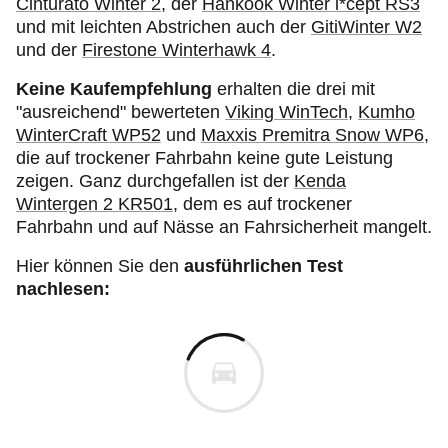
Cinturato Winter 2
, der
Hankook Winter i*cept RS3
und mit leichten Abstrichen auch der
GitiWinter W2
und der
Firestone Winterhawk 4
.
Keine Kaufempfehlung
erhalten die drei mit
"ausreichend" bewerteten
Viking WinTech
,
Kumho
WinterCraft WP52
und
Maxxis Premitra Snow WP6
,
die auf trockener Fahrbahn keine gute Leistung
zeigen. Ganz durchgefallen ist der
Kenda
Wintergen 2 KR501
, dem es auf trockener
Fahrbahn und auf Nässe an Fahrsicherheit mangelt.
Hier können Sie den
ausführlichen Test
nachlesen: