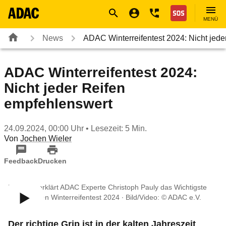
Navigation
Suche
Seiteninhalt
Fußzeile
Nothilfe
MENÜ
News
ADAC Winterreifentest 2024: Nicht jed
ADAC Winterreifentest 2024:
Nicht jeder Reifen
empfehlenswert
24.09.2024, 00:00 Uhr
• Lesezeit: 5 Min.
Von
Jochen Wieler
Feedback
Drucken
Im Video erklärt ADAC Experte Christoph Pauly das Wichtigste
rund um den Winterreifentest 2024 ∙ Bild/Video: © ADAC e.V.
Der richtige Grip ist in der kalten Jahreszeit