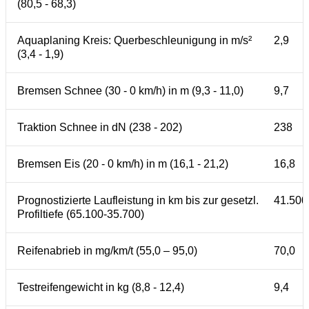
(80,5 - 68,3)
Aquaplaning Kreis: Querbeschleunigung in m/s²
2,9
(3,4 - 1,9)
Bremsen Schnee (30 - 0 km/h) in m (9,3 - 11,0)
9,7
Traktion Schnee in dN (238 - 202)
238
Bremsen Eis (20 - 0 km/h) in m (16,1 - 21,2)
16,8
Prognostizierte Laufleistung in km bis zur gesetzl.
41.500
Profiltiefe (65.100-35.700)
Reifenabrieb in mg/km/t (55,0 – 95,0)
70,0
Testreifengewicht in kg (8,8 - 12,4)
9,4