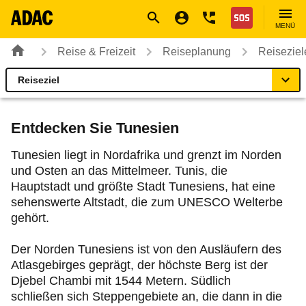
Navigation
Suche
Seiteninhalt
Fußzeile
Nothilfe
MENÜ
Reise & Freizeit
Reiseplanung
Reiseziel
Reiseziel
Tunesien
Reiseziel
Entdecken Sie Tunesien
Einreise
Tunesien liegt in Nordafrika und grenzt im Norden
und Osten an das Mittelmeer. Tunis, die
Hauptstadt und größte Stadt Tunesiens, hat eine
Fahrzeug
sehenswerte Altstadt, die zum UNESCO Welterbe
gehört.
Gut zu wissen
Der Norden Tunesiens ist von den Ausläufern des
Atlasgebirges geprägt, der höchste Berg ist der
Djebel Chambi mit 1544 Metern. Südlich
schließen sich Steppengebiete an, die dann in die