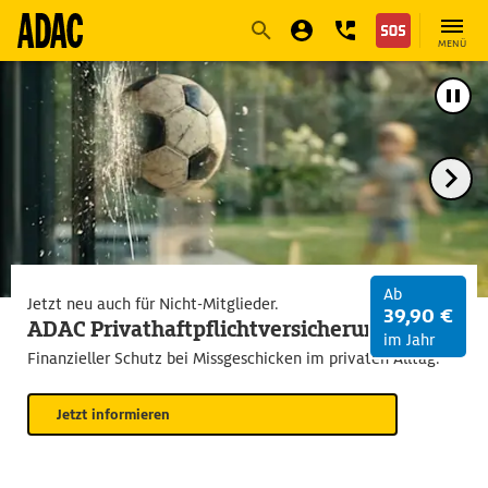
Navigation
Suche
Seiteninhalt
Fußzeile
MENÜ
Ab
Jetzt neu auch für Nicht-Mitglieder.
39,90 €
ADAC Privathaftpflichtversicherung
im Jahr
Finanzieller Schutz bei Missgeschicken im privaten Alltag.
Jetzt informieren