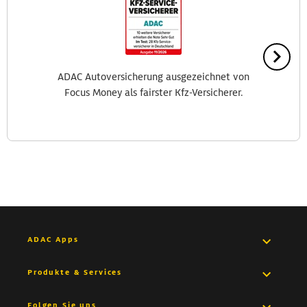
ADAC Autoversicherung ausgezeichnet von
Focus Money als fairster Kfz-Versicherer.
ADAC Apps
Pannenhilfe App
Produkte & Services
Medical App
Versicherungen
Folgen Sie uns