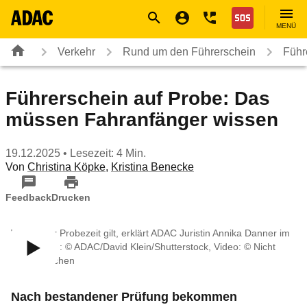
Navigation
Suche
Seiteninhalt
Fußzeile
Nothilfe
MENÜ
Verkehr
Rund um den Führerschein
Führ
Führerschein auf Probe: Das
müssen Fahranfänger wissen
19.12.2025
• Lesezeit: 4 Min.
Von
Christina Köpke
,
Kristina Benecke
Feedback
Drucken
Was in der Probezeit gilt, erklärt ADAC Juristin Annika Danner im
Video ∙ Bild: © ADAC/David Klein/Shutterstock, Video: © Nicht
veröffentlichen
Nach bestandener Prüfung bekommen