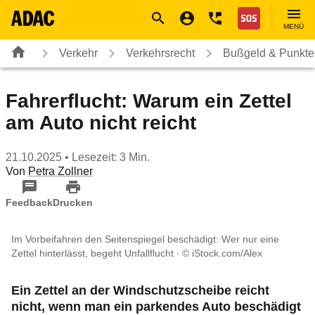
Navigation
Suche
Seiteninhalt
Fußzeile
Nothilfe
MENÜ
Verkehr
Verkehrsrecht
Bußgeld & Punkte
Fahrerflucht: Warum ein Zettel
am Auto nicht reicht
21.10.2025
• Lesezeit: 3 Min.
Von
Petra Zollner
Feedback
Drucken
Im Vorbeifahren den Seitenspiegel beschädigt: Wer nur eine
Zettel hinterlässt, begeht Unfallflucht
© iStock.com/Alex
Ein Zettel an der Windschutzscheibe reicht
nicht, wenn man ein parkendes Auto beschädigt