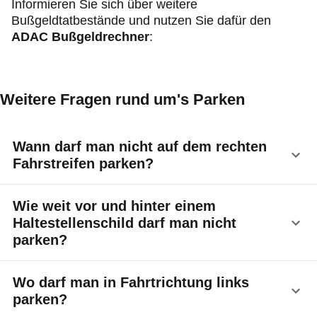
Informieren Sie sich über weitere
Bußgeldtatbestände und nutzen Sie dafür den
ADAC Bußgeldrechner
:
Weitere Fragen rund um's Parken
Wann darf man nicht auf dem rechten
Fahrstreifen parken?
- auf
Autobahnen
und
Kraftfahrstraßen
.
Wie weit vor und hinter einem
Haltestellenschild darf man nicht
- dort, wo ein absolutes oder eingeschränktes
parken?
Haltverbot
besteht (
Zeichen 283 oder 286
). Durch
Zusatzzeichen 1060-31 wird dieses auf den
Seitenstreifen ausgedehnt.
Ein Parkverbot besteht
15 Meter vor
und
15 Meter
Wo darf man in Fahrtrichtung links
hinter
dem Haltestellenschild, unabhängig davon,
parken?
- dort, wo ein benutzbarer rechter
Seitenstreifen
ob eine Fahrbahnmarkierung vorhanden ist.