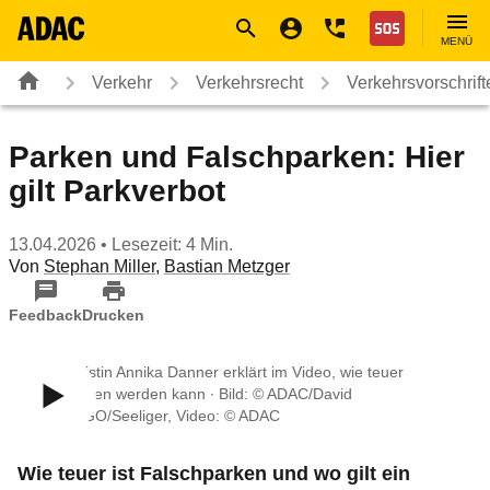
Navigation
Suche
Seiteninhalt
Fußzeile
Nothilfe
MENÜ
Verkehr
Verkehrsrecht
Verkehrsvorschrif
Parken und Falschparken: Hier
gilt Parkverbot
13.04.2026
• Lesezeit: 4 Min.
Von
Stephan Miller
,
Bastian Metzger
Feedback
Drucken
ADAC Juristin Annika Danner erklärt im Video, wie teuer
Falschparken werden kann ∙ Bild: © ADAC/David
Klein/IMAGO/Seeliger, Video: © ADAC
Wie teuer ist Falschparken und wo gilt ein