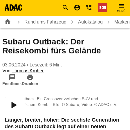
Navigation
Suche
Seiteninhalt
Fußzeile
Nothilfe
MENÜ
Rund ums Fahrzeug
Autokatalog
Marken
Subaru Outback: Der
Reisekombi fürs Gelände
03.06.2024
• Lesezeit: 6 Min.
Von
Thomas Kroher
Feedback
Drucken
Subaru Outback: Ein Crossover zwischen SUV und
alltagstauglichem Kombi ∙ Bild: © Subaru, Video: © ADAC e.V.
Länger, breiter, höher: Die sechste Generation
des Subaru Outback legt auf einer neuen