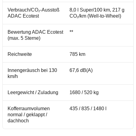
Verbrauch/CO₂-Ausstoß
8,0 l Super/100 km, 217 g
ADAC Ecotest
CO₂/km (Well-to-Wheel)
Bewertung ADAC Ecotest
**
(max. 5 Sterne)
Reichweite
785 km
Innengeräusch bei 130
67,6 dB(A)
km/h
Leergewicht / Zuladung
1680 / 520 kg
Kofferraumvolumen
435 / 835 / 1480 l
normal / geklappt /
dachhoch