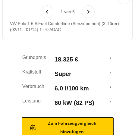
Laufende Kosten
1
von
5
Rückrufe & Mängel
VW Polo 1.6 BiFuel Comfortline (Benzinbetrieb) (3-Türer)
(02/11 - 01/14) 1
© ADAC
Crashtest
Grundpreis
18.325 €
Kraftstoff
Super
Verbrauch
6,0 l/100 km
Leistung
60 kW (82 PS)
Zum Fahrzeugvergleich
hinzufügen