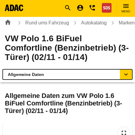
Navigation
Suche
Seiteninhalt
Fußzeile
Nothilfe
MENÜ
Rund ums Fahrzeug
Autokatalog
Marken
VW Polo 1.6 BiFuel
Comfortline (Benzinbetrieb) (3-
Türer) (02/11 - 01/14)
Allgemeine Daten
Allgemeine Daten
Allgemeine Daten zum
VW Polo 1.6
BiFuel Comfortline (Benzinbetrieb) (3-
Technische Daten
Türer) (02/11 - 01/14)
Ähnliche Autotests