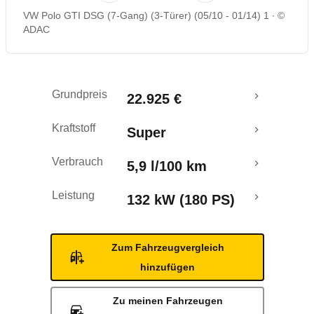
VW Polo GTI DSG (7-Gang) (3-Türer) (05/10 - 01/14) 1
©
Rückrufe & Mängel
ADAC
Ecotest
Grundpreis
22.925 €
Crashtest
Kraftstoff
Super
Verbrauch
5,9 l/100 km
Leistung
132 kW (180 PS)
Zum Fahrzeugvergleich
hinzufügen
Zu meinen Fahrzeugen