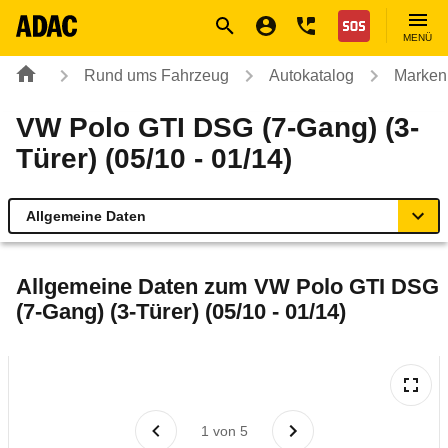
Navigation
Suche
Seiteninhalt
Fußzeile
Nothilfe
MENÜ
Rund ums Fahrzeug
Autokatalog
Marken
VW Polo GTI DSG (7-Gang) (3-
Türer) (05/10 - 01/14)
Allgemeine Daten
Allgemeine Daten
Allgemeine Daten zum
VW Polo GTI DSG
(7-Gang) (3-Türer) (05/10 - 01/14)
Technische Daten
Ähnliche Autotests
Laufende Kosten
1
von
5