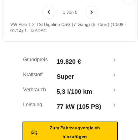
Laufende Kosten
1
von
5
Rückrufe & Mängel
VW Polo 1.2 TSI Highline DSG (7-Gang) (5-Türer) (10/09 -
01/14) 1
© ADAC
Ecotest
Crashtest
Grundpreis
19.820 €
Kraftstoff
Super
Verbrauch
5,3 l/100 km
Leistung
77 kW (105 PS)
Zum Fahrzeugvergleich
hinzufügen