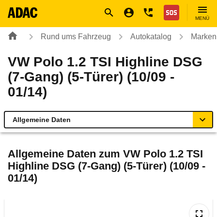
Navigation
Suche
Seiteninhalt
Fußzeile
Nothilfe
MENÜ
Rund ums Fahrzeug
Autokatalog
Marken
VW Polo 1.2 TSI Highline DSG
(7-Gang) (5-Türer) (10/09 -
01/14)
Allgemeine Daten
Allgemeine Daten
Allgemeine Daten zum
VW Polo 1.2 TSI
Highline DSG (7-Gang) (5-Türer) (10/09 -
Technische Daten
01/14)
Ähnliche Autotests