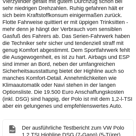
Vierzylinder gefällt mit gutem Durchzug schon bei
sehr niedrigen Drehzahlen. Ruhig gefahren hält er
sich beim Kraftstoffkonsum einigermaßen zurück.
Flotte Fahrweise quittiert er mit üppigen Trinksitten -
mehr denn je hängt der Verbrauch vom sensiblen
Gasfuß des Fahrers ab. Das Serien-Fahrwerk haben
die Techniker sehr sicher und tendenziell straff mit
genug Komfort abgestimmt. Dem Sportfahrwerk fehlt
die Ausgewogenheit, es ist zu hart. Airbags und ESP
sind immer an Bord, neben der umfangreichen
Sicherheitsausstattung bietet der Highline auch so
manches Komfort-Detail. Annehmlichkeiten wie
Klimaautomatik oder Navi stehen in der langen
Optionsliste. Die 19.500 Euro Anschaffungskosten
(inkl. DSG) sind happig, der Polo ist mit dem 1,2-l-TSI
aber ein gelungenes und empfehlenswertes Auto.
Der ausführliche Testbericht zum VW Polo
1.2 TSI Highline DSG (7-Gang) (5-Türer)