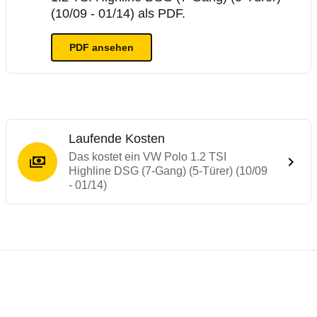
(10/09 - 01/14) als PDF.
PDF ansehen
Laufende Kosten
Das kostet ein VW Polo 1.2 TSI
Highline DSG (7-Gang) (5-Türer) (10/09
- 01/14)
Testergebnisse von ähnlichen Autos
Laufende Kosten
Rückrufe & Mängel des VW Polo
ADAC Ecotest
Crashtest VW Polo
Technische Daten des
VW Polo 1.2 TSI Hi
Hier finden Sie eine Übersicht aller Autotests aus de
Der ADAC Ecotest hilft, die Umweltfreundlichkeit von