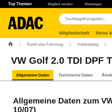
Navigation
Suche
Seiteninhalt
Fußzeile
Top Themen
Mitglied werden
Mietwagen
Mitgliedschaft
Reise &
Rund ums Fahrzeug
Autokatalog
VW Golf 2.0 TDI DPF To
Allgemeine Daten
Technische Daten
Ähnli
Allgemeine Daten zum
VW
10/07)