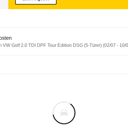
osten
n VW Golf 2.0 TDI DPF Tour Edition DSG (5-Türer) (02/07 - 10/
n Autos
olf
lf 2.0 TDI DPF Tour Edition D
s derselben Baureihengeneration wie das ausgewähl
m