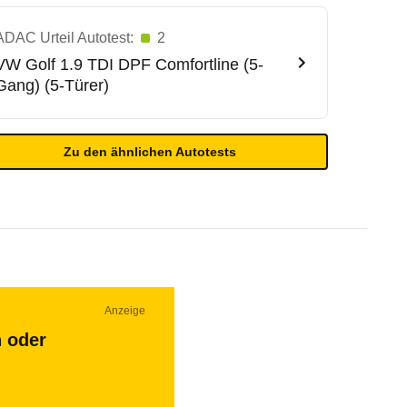
ADAC Urteil Autotest:
2
VW
Golf 1.9 TDI DPF Comfortline (5-
Gang) (5-Türer)
Zu den ähnlichen Autotests
Anzeige
n oder