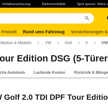
Unfallversicherung
Elektromobilität
Sprit sparen. Klima
 Freizeit
Rund ums Fahrzeug
Versicherungen &
Marken & Modelle
VW
Golf
V
VW 
ur Edition DSG (5-Türer)
che Autotests
Laufende Kosten
Rückrufe & Mänge
 Golf 2.0 TDI DPF Tour Editio