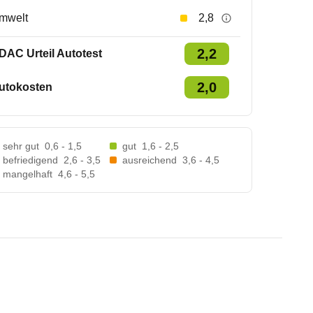
mwelt
2,8
2,2
DAC Urteil Autotest
2,0
utokosten
sehr gut
0,6 - 1,5
gut
1,6 - 2,5
befriedigend
2,6 - 3,5
ausreichend
3,6 - 4,5
mangelhaft
4,6 - 5,5