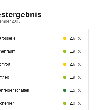
estergebnis
ember 2003
arosserie
2,6
nnenraum
1,9
omfort
2,6
ntrieb
1,9
ahreigenschaften
1,5
icherheit
2,0