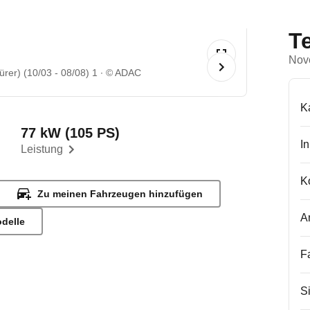
T
Nov
rer) (10/03 - 08/08) 1
© ADAC
K
77 kW (105 PS)
I
Leistung
K
Zu meinen Fahrzeugen hinzufügen
A
odelle
F
S