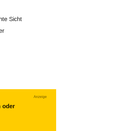
hte Sicht
er
Anzeige
n oder