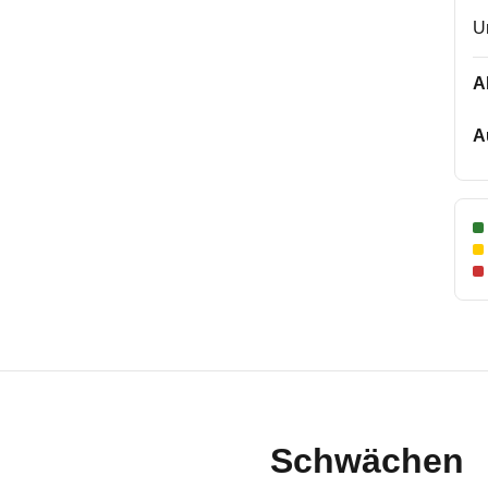
U
A
A
Schwächen