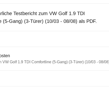
rliche Testbericht zum VW Golf 1.9 TDI
e (5-Gang) (3-Türer) (10/03 - 08/08) als PDF.
osten
n VW Golf 1.9 TDI Comfortline (5-Gang) (3-Türer) (10/03 - 08/08
n Autos
olf
lf 1.9 TDI Comfortline (5-Gang