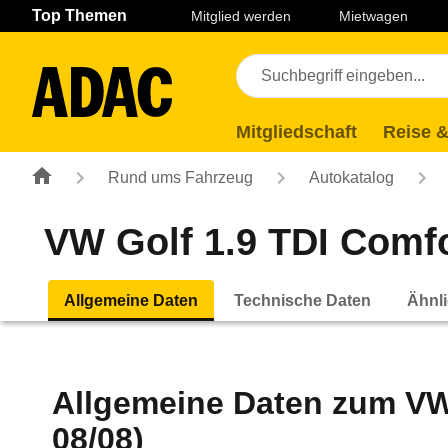
Navigation
Suche
Seiteninhalt
Fußzeile
Top Themen
Mitglied werden
Mietwagen
Mitgliedschaft
Reise &
Rund ums Fahrzeug
Autokatalog
VW Golf 1.9 TDI Comfor
Allgemeine Daten
Technische Daten
Ähnli
Allgemeine Daten zum
VW
08/08)