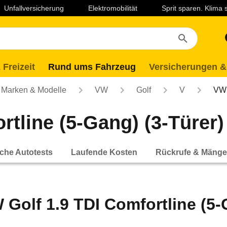
Unfallversicherung
Elektromobilität
Sprit sparen. Klima
 Freizeit
Rund ums Fahrzeug
Versicherungen &
Marken & Modelle
VW
Golf
V
VW 
tline (5-Gang) (3-Türer) 
che Autotests
Laufende Kosten
Rückrufe & Mänge
 Golf 1.9 TDI Comfortline (5-G