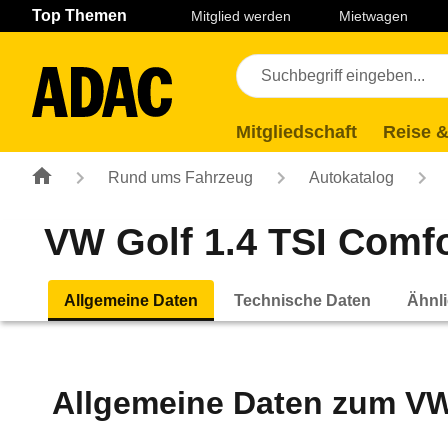
Navigation
Suche
Seiteninhalt
Fußzeile
Top Themen
Mitglied werden
Mietwagen
Mitgliedschaft
Reise &
Rund ums Fahrzeug
Autokatalog
VW Golf 1.4 TSI Comfor
Allgemeine Daten
Technische Daten
Ähnli
Allgemeine Daten zum
VW