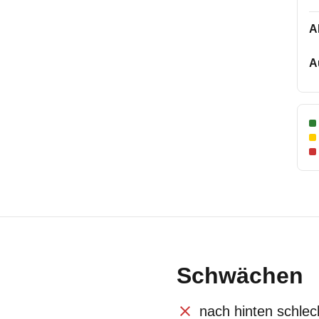
A
A
Schwächen
nach hinten schlec