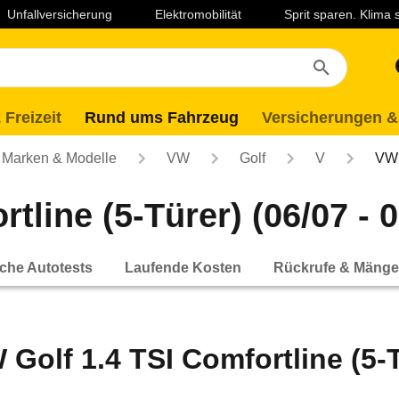
Unfallversicherung
Elektromobilität
Sprit sparen. Klima
 Freizeit
Rund ums Fahrzeug
Versicherungen &
Marken & Modelle
VW
Golf
V
VW 
tline (5-Türer) (06/07 - 0
che Autotests
Laufende Kosten
Rückrufe & Mänge
 Golf 1.4 TSI Comfortline (5-T