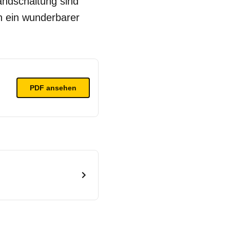
andschaltung sind
h ein wunderbarer
PDF ansehen