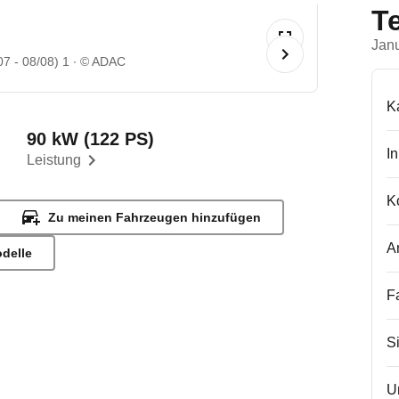
T
Jan
07 - 08/08) 1
© ADAC
K
90 kW (122 PS)
I
Leistung
K
Zu meinen Fahrzeugen hinzufügen
A
odelle
F
S
U