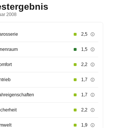
estergebnis
uar 2008
arosserie
2,5
nnenraum
1,5
omfort
2,2
ntrieb
1,7
ahreigenschaften
1,7
icherheit
2,2
mwelt
1,9