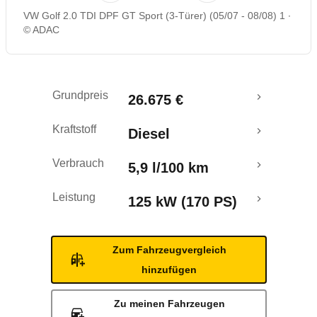
VW Golf 2.0 TDI DPF GT Sport (3-Türer) (05/07 - 08/08) 1
Rückrufe & Mängel
© ADAC
Grundpreis
26.675 €
Kraftstoff
Diesel
Verbrauch
5,9 l/100 km
Leistung
125 kW (170 PS)
Zum Fahrzeugvergleich
hinzufügen
Zu meinen Fahrzeugen