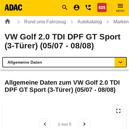
Navigation
Suche
Seiteninhalt
Fußzeile
Nothilfe
MENÜ
Rund ums Fahrzeug
Autokatalog
Marken
VW Golf 2.0 TDI DPF GT Sport
(3-Türer) (05/07 - 08/08)
Allgemeine Daten
Allgemeine Daten
Allgemeine Daten zum
VW Golf 2.0 TDI
DPF GT Sport (3-Türer) (05/07 - 08/08)
Technische Daten
Ähnliche Autotests
Laufende Kosten
1
von
5