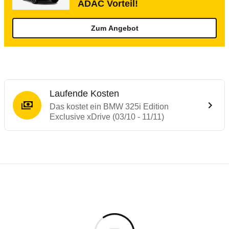
ADAC Vorteil!
Zum Angebot
Laufende Kosten
Das kostet ein BMW 325i Edition
Exclusive xDrive (03/10 - 11/11)
Testergebnisse von ähnlichen Autos
Laufende Kosten
Rückrufe & Mängel des BMW 3er-Reihe
Technische Daten des
BMW 325i Edition E
Hier finden Sie eine Übersicht aller Autotests aus de
Individuelle Berechnung
Berechnung