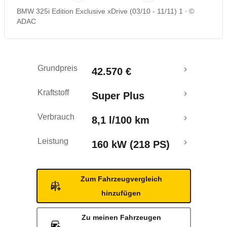
BMW 325i Edition Exclusive xDrive (03/10 - 11/11) 1
©
Rückrufe & Mängel
ADAC
Grundpreis
42.570 €
Kraftstoff
Super Plus
Verbrauch
8,1 l/100 km
Leistung
160 kW (218 PS)
Zum Fahrzeugvergleich
hinzufügen
Zu meinen Fahrzeugen