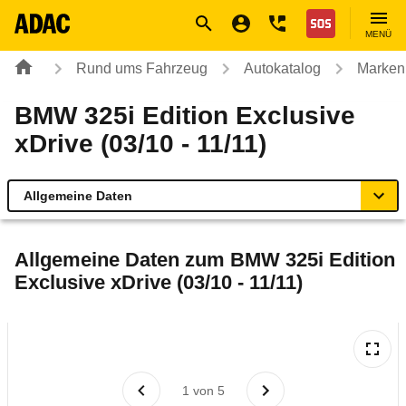
Navigation
Suche
Seiteninhalt
Fußzeile
Nothilfe
MENÜ
Rund ums Fahrzeug
Autokatalog
Marken
BMW 325i Edition Exclusive
xDrive (03/10 - 11/11)
Allgemeine Daten
Allgemeine Daten
Allgemeine Daten zum
BMW 325i Edition
Exclusive xDrive (03/10 - 11/11)
Technische Daten
Ähnliche Autotests
Laufende Kosten
1
von
5