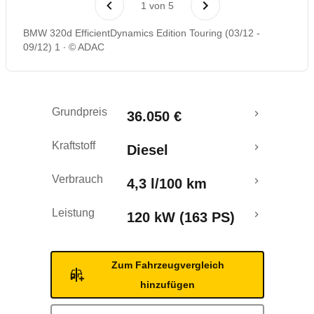
1
von
5
Rückrufe & Mängel
BMW 320d EfficientDynamics Edition Touring (03/12 -
09/12) 1
© ADAC
Ecotest
Grundpreis
36.050 €
Kraftstoff
Diesel
Verbrauch
4,3 l/100 km
Leistung
120 kW (163 PS)
Zum Fahrzeugvergleich
hinzufügen