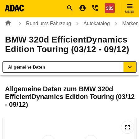
Navigation
Suche
Seiteninhalt
Fußzeile
Nothilfe
MENÜ
Rund ums Fahrzeug
Autokatalog
Marken
BMW 320d EfficientDynamics
Edition Touring (03/12 - 09/12)
Allgemeine Daten
Allgemeine Daten
Allgemeine Daten zum
BMW 320d
EfficientDynamics Edition Touring (03/12
Technische Daten
- 09/12)
Ähnliche Autotests
Laufende Kosten